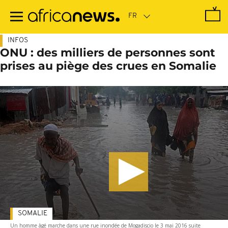
Passer
au
contenu
principal
INFOS
ONU : des milliers de personnes sont
prises au piège des crues en Somalie
SOMALIE
Un homme âgé marche dans une rue inondée de Mogadiscio le 3 mai 2016 suite