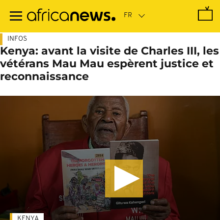
Passer
au
contenu
principal
INFOS
Kenya: avant la visite de Charles III, les
vétérans Mau Mau espèrent justice et
reconnaissance
KENYA