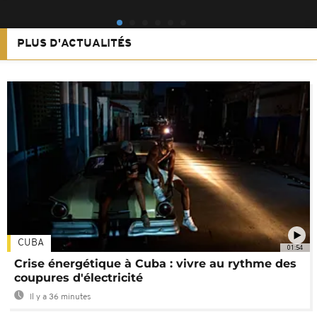
PLUS D'ACTUALITÉS
CUBA
01:54
Crise énergétique à Cuba : vivre au rythme des
coupures d'électricité
Il y a 36 minutes