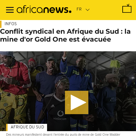
Passer
au
contenu
principal
INFOS
Conflit syndical en Afrique du Sud : la
mine d'or Gold One est évacuée
AFRIQUE DU SUD
Des mineurs manifestent devant l'entrée du puits de mine de Gold One Modder