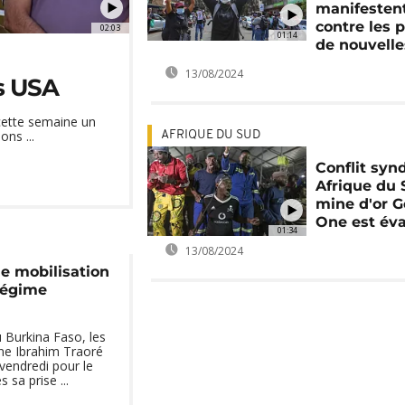
manifesten
contre les p
02:03
01:14
de nouvelle
13/08/2024
es USA
 cette semaine un
ons ...
AFRIQUE DU SUD
Conflit syn
Afrique du S
mine d'or G
One est év
01:34
13/08/2024
de mobilisation
régime
Burkina Faso, les
ine Ibrahim Traoré
vendredi pour le
 sa prise ...