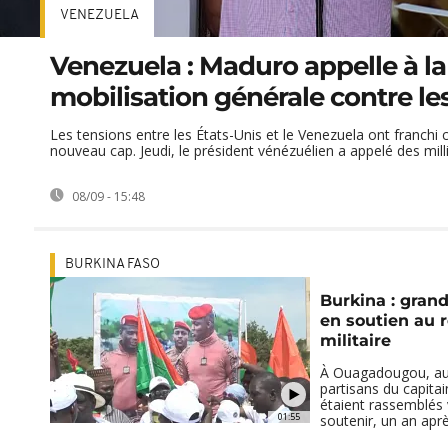
VENEZUELA
Venezuela : Maduro appelle à la
mobilisation générale contre l
Les tensions entre les États-Unis et le Venezuela ont franchi
nouveau cap. Jeudi, le président vénézuélien a appelé des milli
08/09 - 15:48
BURKINA FASO
Burkina : gran
en soutien au 
militaire
À Ouagadougou, au 
partisans du capita
étaient rassemblés 
01:55
soutenir, un an après