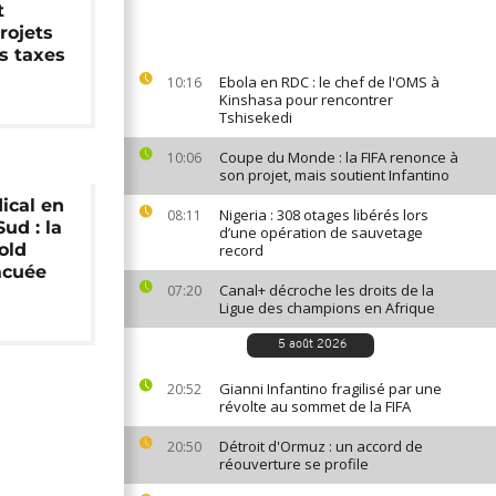
t
rojets
s taxes
Ebola en RDC : le chef de l'OMS à
10:16
Kinshasa pour rencontrer
Tshisekedi
Coupe du Monde : la FIFA renonce à
10:06
son projet, mais soutient Infantino
dical en
Nigeria : 308 otages libérés lors
08:11
ud : la
d’une opération de sauvetage
old
record
acuée
Canal+ décroche les droits de la
07:20
Ligue des champions en Afrique
5 août 2026
Gianni Infantino fragilisé par une
20:52
révolte au sommet de la FIFA
Détroit d'Ormuz : un accord de
20:50
réouverture se profile