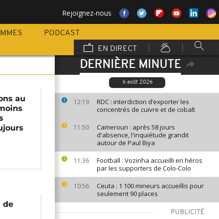
Rejoignez-nous
AMMES
PODCAST
EN DIRECT
DERNIÈRE MINUTE
6 août 2026
ons au
RDC : interdiction d’exporter les
12:19
 moins
concentrés de cuivre et de cobalt
s
Cameroun : après 58 jours
ujours
11:50
d'absence, l'inquiétude grandit
autour de Paul Biya
Football : Vozinha accueilli en héros
11:36
par les supporters de Colo-Colo
Ceuta : 1 100 mineurs accueillis pour
10:56
seulement 90 places
s de
PUBLICITÉ