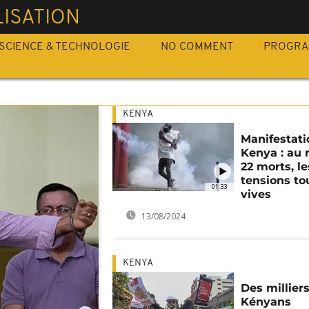
ISATION
SCIENCE & TECHNOLOGIE
NO COMMENT
PROGR
KENYA
Manifestati
Kenya : au
22 morts, le
tensions to
01:33
vives
13/08/2024
KENYA
Des millier
Kényans