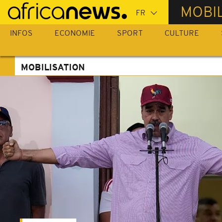
Passer
MOBIL
au
contenu
INFOS
ECONOMIE
SPORT
CULTURE
principal
MOBILISATION