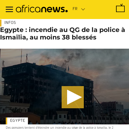
Passer
au
contenu
principal
INFOS
Egypte : incendie au QG de la police à
Ismaïlia, au moins 38 blessés
EGYPTE
Des pompiers tentent d'éteindre un incendie au siège de la police à Ismaïlia, le 2