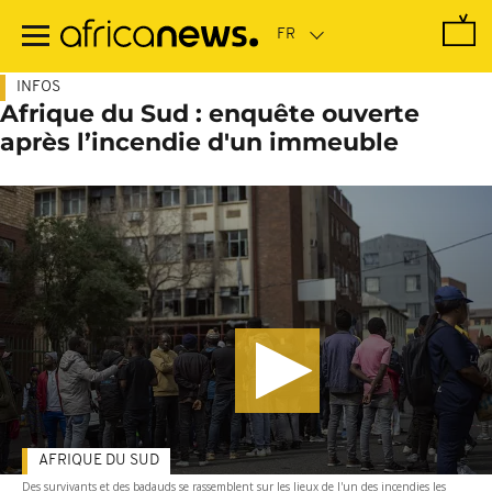
Passer
au
contenu
principal
INFOS
Afrique du Sud : enquête ouverte
après l’incendie d'un immeuble
AFRIQUE DU SUD
Des survivants et des badauds se rassemblent sur les lieux de l'un des incendies les