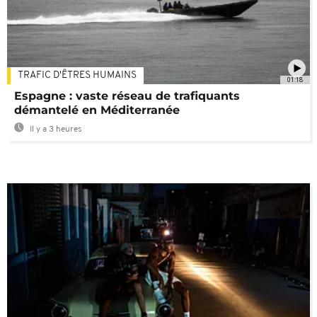
TRAFIC D'ÊTRES HUMAINS
01:18
Espagne : vaste réseau de trafiquants
démantelé en Méditerranée
Il y a 3 heures