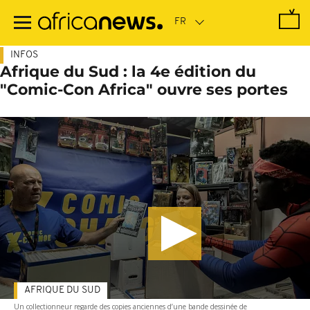
Passer
au
contenu
principal
INFOS
Afrique du Sud : la 4e édition du
"Comic-Con Africa" ouvre ses portes
AFRIQUE DU SUD
Un collectionneur regarde des copies anciennes d’une bande dessinée de