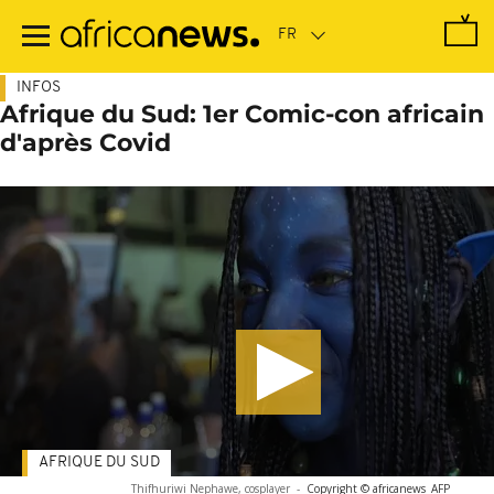
Passer
au
contenu
principal
INFOS
Afrique du Sud: 1er Comic-con africain
d'après Covid
AFRIQUE DU SUD
Thifhuriwi Nephawe, cosplayer
-
Copyright © africanews
AFP