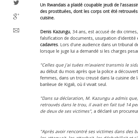
Un Rwandais a plaidé coupable jeudi de l'assassi
des prostituées, dont les corps ont été retrouvé
cuisine.
Denis Kazungu
, 34 ans, est accusé de dix crimes
falsification de documents, usurpation d'identité
cadavres
. Lors d'une audience dans un tribunal de
lorsque le juge lui a demandé si les charges pesan
"Celles que j'ai tuées m'avaient transmis le sid
au début du mois après que la police a découver
femmes, dans un trou creusé dans la cuisine de la
banlieue de Kigali, où il vivait seul.
"Dans sa déclaration, M. Kazungu a admis que,
retrouvés dans le trou, il avait en fait tué 14 p
de deux de ses victimes"
, a déclaré un procureur
"Après avoir rencontré ses victimes dans des bar
les attaquait, les attachait, les déshabillait et 