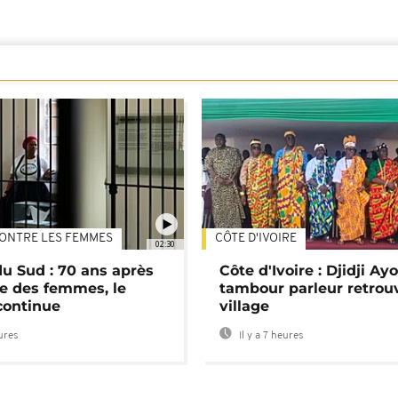
ONTRE LES FEMMES
CÔTE D'IVOIRE
02:30
du Sud : 70 ans après
Côte d'Ivoire : Djidji Ay
e des femmes, le
tambour parleur retrou
continue
village
eures
Il y a 7 heures