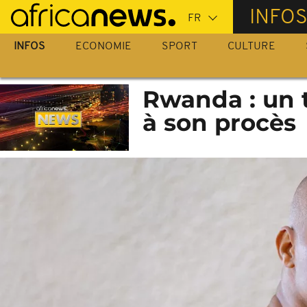
Passer
INFO
au
contenu
INFOS
ECONOMIE
SPORT
CULTURE
principal
Rwanda : un t
à son procès