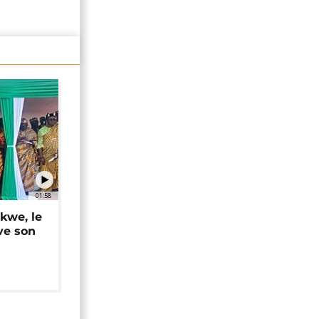
01:58
okwe, le
ve son