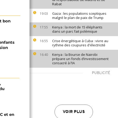
Rabat
Gaza : les populations sceptiques
19:03
malgré le plan de paix de Trump
et bon
Kenya : la mort de 15 éléphants
17:55
dans un parc fait polémique
Crise énergétique à Cuba : vivre au
16:55
'enfants
rythme des coupures d'électricité
sion
Kenya : la Bourse de Nairobi
16:40
prépare un fonds d’investissement
consacré à l’IA
PUBLICITÉ
,
 du
VOIR PLUS
C et en