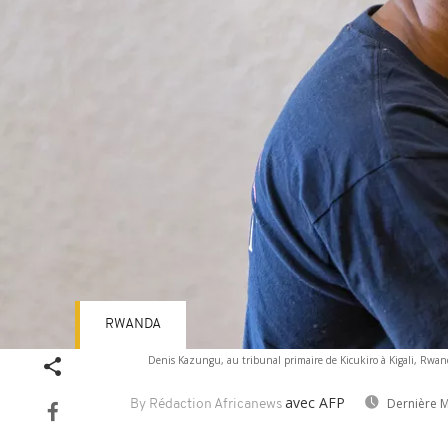
RWANDA
Denis Kazungu, au tribunal primaire de Kicukiro à Kigali, Rwa
avec AFP
Dernière M
By Rédaction Africanews