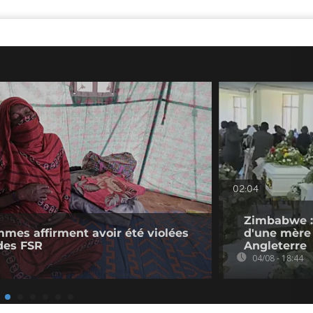
02:04
Zimbabwe :
mmes affirment avoir été violées
d'une mère 
des FSR
Angleterre
04/08 - 18:44