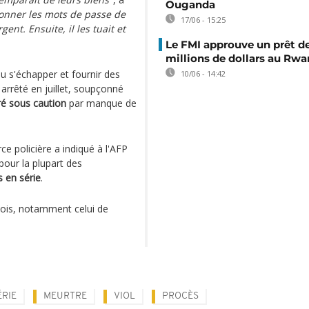
Ouganda
i donner les mots de passe de
17/06 - 15:25
ent. Ensuite, il les tuait et
Le FMI approuve un prêt d
millions de dollars au Rw
u s'échapper et fournir des
10/06 - 14:42
 arrêté en juillet, soupçonné
ré sous caution
par manque de
e policière a indiqué à l'AFP
 pour la plupart des
s en série
.
plois, notamment celui de
ÉRIE
MEURTRE
VIOL
PROCÈS