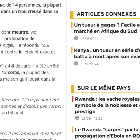
nat de 14 personnes, la plupart
s dans un trou creusé dans sa
ARTICLES CONNEXES
Un tueur à gages ? Facile 
marché en Afrique du Sud
, dont
meurtre
, viol,
 et
profanation de
13/08/2024
 Kigali, il a répondu
"oui"
Kenya : un tueur en série d
t contre lui étaient exactes.
battu à mort après son éva
13/08/2024
a"
, a-t-il déclaré. Il a été arrêté
t
12 corps
, la plupart des
 maison qu'il louait dans la
SUR LE MÊME PAYS
Rwanda : les vache royales
 bien que 12 corps aient été
symbole de la noblesse et
ersonnes et dissous (les corps)
prestige
 au tribunal.
29/06 - 12:36
Le Rwanda "surpris" par la
s, il les ramenait chez lui et
propagation d'Ebola en RD
s'emparait de leurs biens"
, a