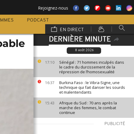
Rejoignez-nous
AMMES
PODCAST
EN DIRECT
DERNIÈRE MINUTE
pable
8 août 2026
Sénégal : 71 hommes inculpés dans
17:10
le cadre du durcissement de la
répression de l’homosexualité
Burkina Faso : le Vibra-Signe, une
16:37
technique qui fait danser les sourds
et malentendants
Afrique du Sud : 70 ans après la
15:43
marche des femmes, le combat
continue
PUBLICITÉ