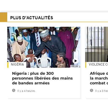
PLUS D'ACTUALITÉS
NIGÉRIA
VIOLENCE C
02:08
Nigeria : plus de 300
Afrique 
personnes libérées des mains
la march
de bandes armées
combat 
Il y a 4 heures
Il y a 3 h