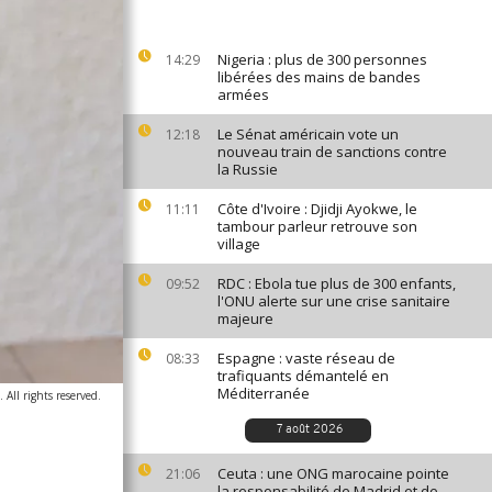
Nigeria : plus de 300 personnes
14:29
libérées des mains de bandes
armées
Le Sénat américain vote un
12:18
nouveau train de sanctions contre
la Russie
Côte d'Ivoire : Djidji Ayokwe, le
11:11
tambour parleur retrouve son
village
RDC : Ebola tue plus de 300 enfants,
09:52
l'ONU alerte sur une crise sanitaire
majeure
Espagne : vaste réseau de
08:33
trafiquants démantelé en
Méditerranée
All rights reserved.
7 août 2026
Ceuta : une ONG marocaine pointe
21:06
la responsabilité de Madrid et de