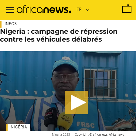
Passer
au
contenu
principal
INFOS
Nigeria : campagne de répression
contre les véhicules délabrés
NIGÉRIA
Nigeria 2023
-
Copyright © africanews
Africanews