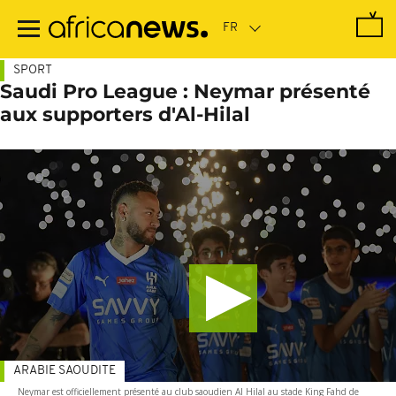
Passer
au
contenu
principal
SPORT
Saudi Pro League : Neymar présenté
aux supporters d'Al-Hilal
ARABIE SAOUDITE
Neymar est officiellement présenté au club saoudien Al Hilal au stade King Fahd de