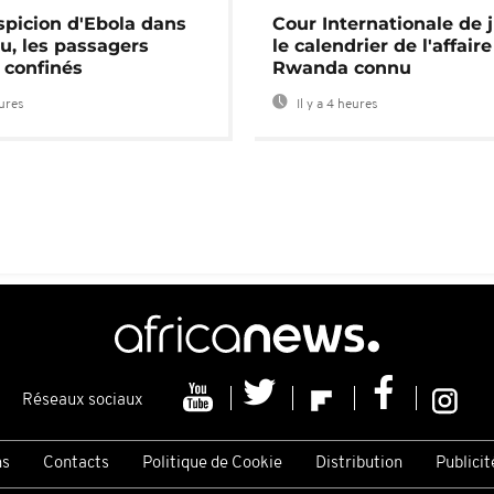
spicion d'Ebola dans
Cour Internationale de j
u, les passagers
le calendrier de l'affair
 confinés
Rwanda connu
eures
Il y a 4 heures
Réseaux sociaux
ns
Contacts
Politique de Cookie
Distribution
Publicit