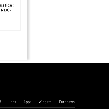
ustice :
e RDC-
é
Jobs
Apps
Widgets
Euronews