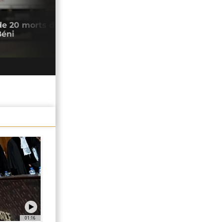
00:59
de 20 morts dans différentes attaques
Mali
Béni
du F
07/0
01:16