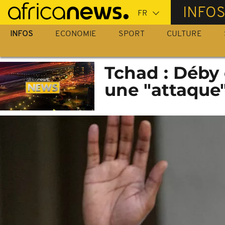
Passer
INFO
au
contenu
INFOS
ECONOMIE
SPORT
CULTURE
principal
Tchad : Déby 
une "attaque"