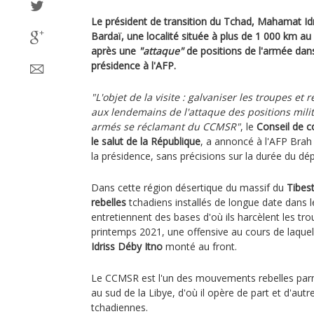
Le président de transition du Tchad, Mahamat Idri
Bardaï, une localité située à plus de 1 000 km a
après une
"attaque"
de positions de l'armée dans
présidence à l'AFP.
"L'objet de la visite : galvaniser les troupes et r
aux lendemains de l'attaque des positions mili
armés se réclamant du CCMSR"
, le
Conseil de 
le salut de la République
, a annoncé à l'AFP Brah
la présidence, sans précisions sur la durée du d
Dans cette région désertique du massif du
Tibest
rebelles
tchadiens installés de longue date dans l
entretiennent des bases d'où ils harcèlent les tro
printemps 2021, une offensive au cours de laquelle
Idriss Déby Itno
monté au front.
Le CCMSR est l'un des mouvements rebelles parmi
au sud de la Libye, d'où il opère de part et d'autr
tchadiennes.