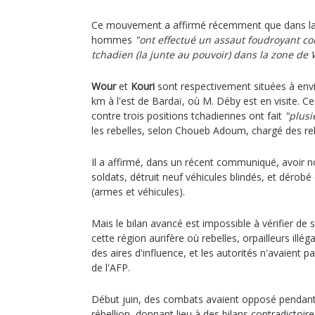
Ce mouvement a affirmé récemment que dans la 
hommes
"ont effectué un assaut foudroyant c
tchadien (la junte au pouvoir) dans la zone de 
Wour
et
Kouri
sont respectivement situées à envi
km à l'est de Bardaï, où M. Déby est en visite. C
contre trois positions tchadiennes ont fait
"plusi
les rebelles, selon Choueb Adoum, chargé des re
Il a affirmé, dans un récent communiqué, avoi
soldats, détruit neuf véhicules blindés, et dérobé
(armes et véhicules).
Mais le bilan avancé est impossible à vérifier d
cette région aurifère où rebelles, orpailleurs illég
des aires d'influence, et les autorités n'avaient
de l'AFP.
Début juin, des combats avaient opposé pendant
rébellion, donnant lieu à des bilans contradictoire