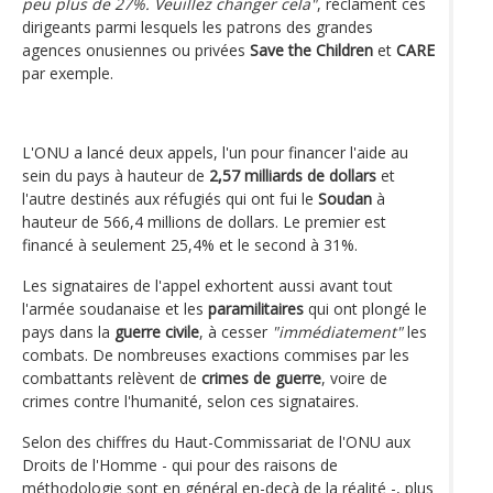
peu plus de 27%. Veuillez changer cela"
, réclament ces
dirigeants parmi lesquels les patrons des grandes
agences onusiennes ou privées
Save the Children
et
CARE
par exemple.
L'ONU a lancé deux appels, l'un pour financer l'aide au
sein du pays à hauteur de
2,57 milliards de dollars
et
l'autre destinés aux réfugiés qui ont fui le
Soudan
à
hauteur de 566,4 millions de dollars. Le premier est
financé à seulement 25,4% et le second à 31%.
Les signataires de l'appel exhortent aussi avant tout
l'armée soudanaise et les
paramilitaires
qui ont plongé le
pays dans la
guerre civile
, à cesser
"immédiatement"
les
combats. De nombreuses exactions commises par les
combattants relèvent de
crimes de guerre
, voire de
crimes contre l'humanité, selon ces signataires.
Selon des chiffres du Haut-Commissariat de l'ONU aux
Droits de l'Homme - qui pour des raisons de
méthodologie sont en général en-deçà de la réalité -, plus