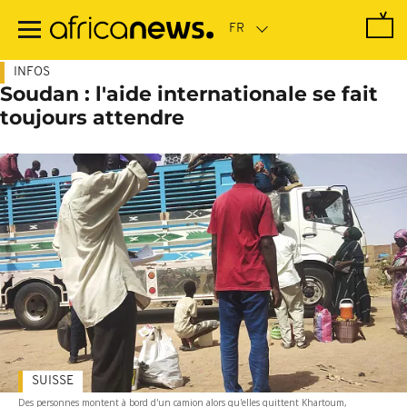
Passer
au
contenu
principal
INFOS
Soudan : l'aide internationale se fait
toujours attendre
SUISSE
Des personnes montent à bord d'un camion alors qu'elles quittent Khartoum,