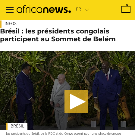
Passer
au
contenu
principal
INFOS
Brésil : les présidents congolais
participent au Sommet de Belém
BRÉSIL
Les présidents du Brésil, de la RDC et du Congo posent pour une photo de groupe