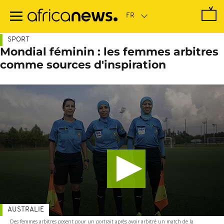
Passer
au
contenu
principal
SPORT
Mondial féminin : les femmes arbitres
comme sources d'inspiration
AUSTRALIE
Des femmes arbitres posent pour un portrait après avoir arbitré un match de la