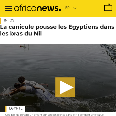
Passer
au
contenu
principal
INFOS
La canicule pousse les Egyptiens dans
les bras du Nil
EGYPTE
Une femme portant un enfant sur son dos plonge dans le Nil pendant une vague