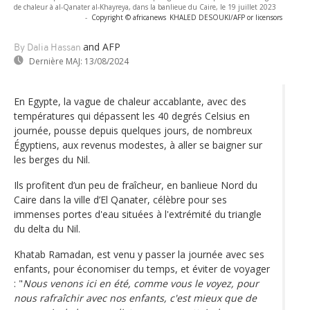
de chaleur à al-Qanater al-Khayreya, dans la banlieue du Caire, le 19 juillet 2023
-
Copyright © africanews
KHALED DESOUKI/AFP or licensors
and AFP
By Dalia Hassan
Dernière MAJ:
13/08/2024
En Egypte, la vague de chaleur accablante, avec des
températures qui dépassent les 40 degrés Celsius en
journée, pousse depuis quelques jours, de nombreux
Égyptiens, aux revenus modestes, à aller se baigner sur
les berges du Nil.
Ils profitent d’un peu de fraîcheur, en banlieue Nord du
Caire dans la ville d’El Qanater, célèbre pour ses
immenses portes d'eau situées à l'extrémité du triangle
du delta du Nil.
Khatab Ramadan, est venu y passer la journée avec ses
enfants, pour économiser du temps, et éviter de voyager
: "
Nous venons ici en été, comme vous le voyez, pour
nous rafraîchir avec nos enfants, c'est mieux que de