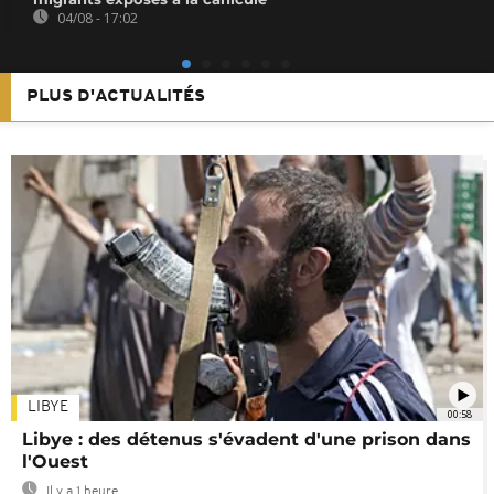
04/08 - 17:02
PLUS D'ACTUALITÉS
LIBYE
00:58
Libye : des détenus s'évadent d'une prison dans
l'Ouest
Il y a 1 heure