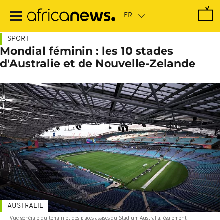
Passer
au
contenu
principal
SPORT
Mondial féminin : les 10 stades
d'Australie et de Nouvelle-Zelande
AUSTRALIE
Vue générale du terrain et des places assises du Stadium Australia, également