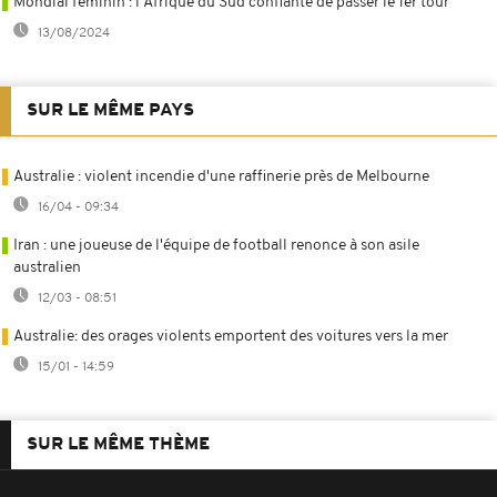
Mondial féminin : l'Afrique du Sud confiante de passer le 1er tour
13/08/2024
SUR LE MÊME PAYS
Australie : violent incendie d'une raffinerie près de Melbourne
16/04 - 09:34
Iran : une joueuse de l'équipe de football renonce à son asile
australien
12/03 - 08:51
Australie: des orages violents emportent des voitures vers la mer
15/01 - 14:59
SUR LE MÊME THÈME