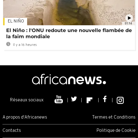
EL NIÑO
01:14
El Niño : l'ONU redoute une nouvelle flambée de
la faim mondiale
Il y a 16 heures
Réseaux sociaux
A propos d'Africanews
Termes et Conditions
Contacts
Politique de Cookie