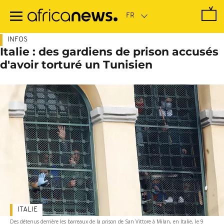
Passer
au
contenu
principal
INFOS
Italie : des gardiens de prison accusés
d'avoir torturé un Tunisien
ITALIE
Des détenus derrière les barreaux de la prison de San Vittore à Milan, en Italie, le 9