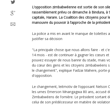
L’opposition zimbabwéenne est sortie de son silen
rassemblement prévu ce dimanche à Bindura, à 9
capitale, Harare. La Coalition des citoyens pou
manouvre du pouvoir à l’approche de la président
La police a mis en avant le manque de toilettes 
justifier sa décision
"La principale chose que nous allons faire - et c
14 mois - est de continuer à gagner les cœurs et 
pouvez essayer de nous bannir du stade, mais v
du cœur des gens et les citoyens zimbabwéens s
le changement", explique Fadzai Mahere, porte-pa
d'opposition.
Le changement, leitmotiv de l’opposant Nelson C
les urnes Emerson Mnangagwa 80 ans, accusé de n
Zimbabwéens de l’ornière. Le président sortant d
celui de son prédécesseur en matière de violation