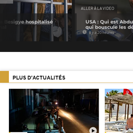
ALLER À LA VIDEO
a Besigye hospitalisé
USA : Qui est Abdu
nal
qui bouscule les d
Il y a 20 heures
PLUS D'ACTUALITÉS