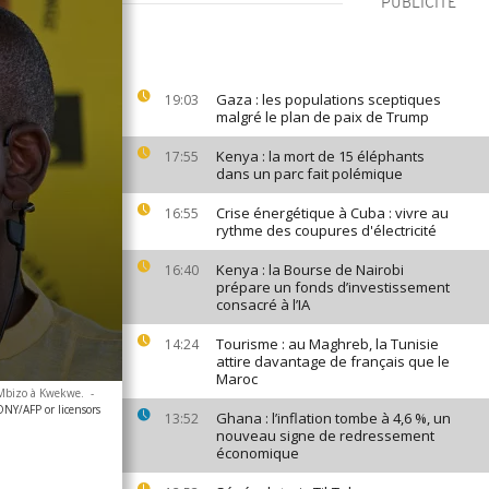
PUBLICITÉ
Gaza : les populations sceptiques
19:03
malgré le plan de paix de Trump
Kenya : la mort de 15 éléphants
17:55
dans un parc fait polémique
Crise énergétique à Cuba : vivre au
16:55
rythme des coupures d'électricité
Kenya : la Bourse de Nairobi
16:40
prépare un fonds d’investissement
consacré à l’IA
Tourisme : au Maghreb, la Tunisie
14:24
attire davantage de français que le
Maroc
l Mbizo à Kwekwe.
-
Y/AFP or licensors
Ghana : l’inflation tombe à 4,6 %, un
13:52
nouveau signe de redressement
économique