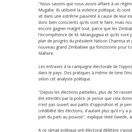
"Nous savons que nous avons affaire à un régime
Mugabe. Ils utilisent la violence politique, ils so
vit dans une extrême pauvreté à cause de leur
donc bien conscients qu'ils vont le faire, mais
encore gagner malgré tout, parce que les Zimba
l'incompétence de M. Mnangagwa et qu'ils sont p
plan de progrès du président Nelson Chamisa et p
nouveau grand Zimbabwe qui fonctionne pour tou
Mahere.
Les entraves à la campagne électorale de l’oppo
dans le pays. Des pratiques à même de tenir l’imag
selon cet analyste politique.
"Depuis les élections partielles, plus de 50 rass
été interdits par la police. Je pense que cela don
n'est pas ouvert aux partis d'opposition et je pen
crédibilité des élections, d'autant plus qu'il n'y a 
part du parti au pouvoir", explique Vivid Gwede, a
A ce climat politique pré-électoral délétère s’a