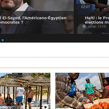
02:07
l El-Sayed, l’Américano-Égyptien
Haïti : le P
émocrates ?
élections ma
06/08 - 17:19