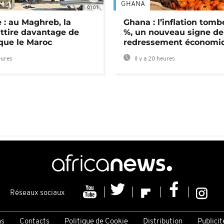
GHANA
01:01
 : au Maghreb, la
Ghana : l’inflation tomb
attire davantage de
%, un nouveau signe de
 que le Maroc
redressement économi
eures
Il y a 20 heures
Réseaux sociaux
ns
Contacts
Politique de Cookie
Distribution
Publicit