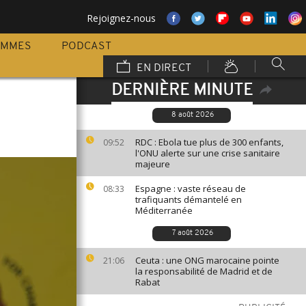
Rejoignez-nous
AMMES
PODCAST
EN DIRECT
DERNIÈRE MINUTE
8 août 2026
RDC : Ebola tue plus de 300 enfants,
09:52
l'ONU alerte sur une crise sanitaire
majeure
Espagne : vaste réseau de
08:33
trafiquants démantelé en
Méditerranée
7 août 2026
Ceuta : une ONG marocaine pointe
21:06
la responsabilité de Madrid et de
Rabat