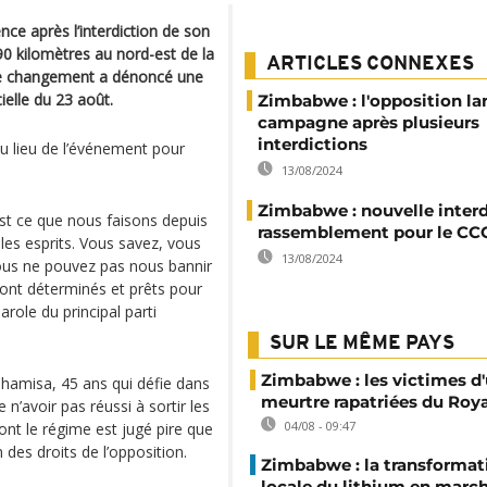
ce après l’interdiction de son
0 kilomètres au nord-est de la
ARTICLES CONNEXES
r le changement a dénoncé une
ielle du 23 août.
Zimbabwe : l'opposition la
campagne après plusieurs
interdictions
au lieu de l’événement pour
13/08/2024
Zimbabwe : nouvelle interd
'est ce que nous faisons depuis
rassemblement pour le CC
les esprits. Vous savez, vous
13/08/2024
ous ne pouvez pas nous bannir
ont déterminés et prêts pour
role du principal parti
SUR LE MÊME PAYS
Zimbabwe : les victimes d'
hamisa, 45 ans qui défie dans
meurtre rapatriées du Ro
’avoir pas réussi à sortir les
04/08 - 09:47
ont le régime est jugé pire que
 des droits de l’opposition.
Zimbabwe : la transformat
locale du lithium en marc