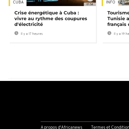
CUBA
INFO
01:54
Crise énergétique à Cuba :
Tourisme
vivre au rythme des coupures
Tunisie 
d'électricité
français
Il y a 17 heures
Il y a 19 h
A propos d'Africanews
Termes et Conditio