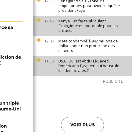
Sénégal : trois TikTokeurs
12:53
emprisonnés pour avoir critiqué le
président Faye
Kenya : un fauteuil roulant
12:48
écologique et abordable pour les
nce sa
enfants
Meta condamné à 942 millions de
12:08
dollars pour non protection des
mineurs
iction de
USA : Qui est Abdul El-Sayed,
11:56
C
l’Américano-Égyptien qui bouscule
les démocrates ?
PUBLICITÉ
un triple
yaume-Uni
VOIR PLUS
ion
he