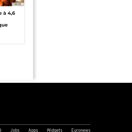
00:51
e à 4,6
que
é
Jobs
Apps
Widgets
Euronews