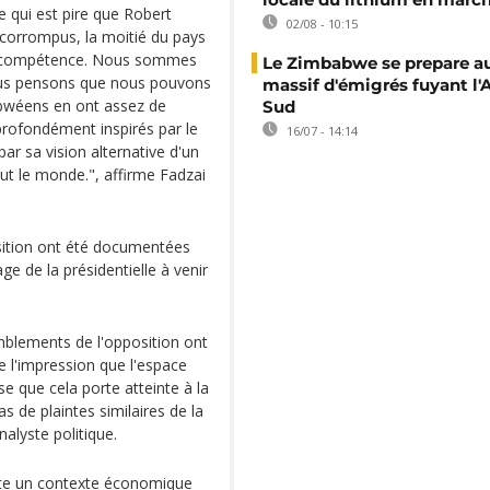
 qui est pire que Robert
02/08 - 10:15
nt corrompus, la moitié du pays
 incompétence. Nous sommes
Le Zimbabwe se prepare au
 nous pensons que nous pouvons
massif d'émigrés fuyant l'
bwéens en ont assez de
Sud
rofondément inspirés par le
16/07 - 14:14
ar sa vision alternative d'un
t le monde.", affirme Fadzai
sition ont été documentées
e de la présidentielle à venir
emblements de l'opposition ont
ne l'impression que l'espace
se que cela porte atteinte à la
pas de plaintes similaires de la
nalyste politique.
joute un contexte économique