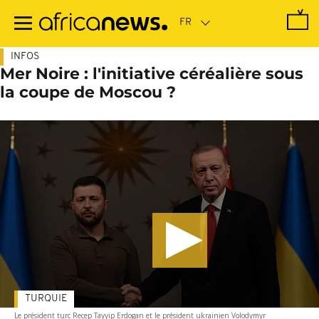
Passer
au
contenu
principal
INFOS
Mer Noire : l'initiative céréalière sous
la coupe de Moscou ?
TURQUIE
Le président turc Recep Tayyip Erdogan et le président ukrainien Volodymyr