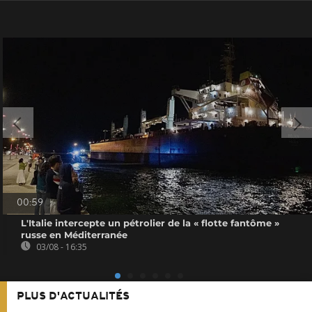
00:59
L'Italie intercepte un pétrolier de la « flotte fantôme »
russe en Méditerranée
03/08 - 16:35
PLUS D'ACTUALITÉS