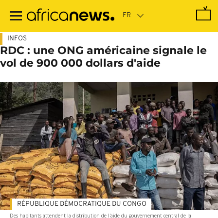
Passer
au
contenu
principal
INFOS
RDC : une ONG américaine signale le
vol de 900 000 dollars d'aide
RÉPUBLIQUE DÉMOCRATIQUE DU CONGO
Des habitants attendent la distribution de l'aide du gouvernement central de la