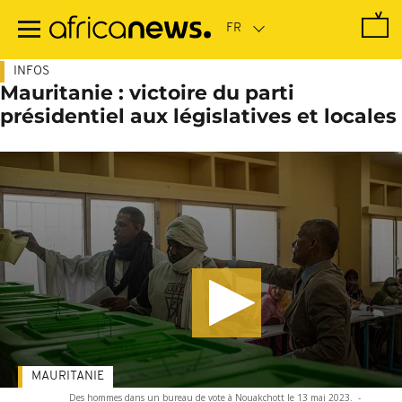
Passer
au
contenu
principal
INFOS
Mauritanie : victoire du parti
présidentiel aux législatives et locales
MAURITANIE
Des hommes dans un bureau de vote à Nouakchott le 13 mai 2023.
-