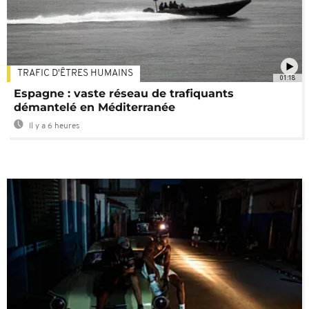
TRAFIC D'ÊTRES HUMAINS
01:18
Espagne : vaste réseau de trafiquants
démantelé en Méditerranée
Il y a 6 heures