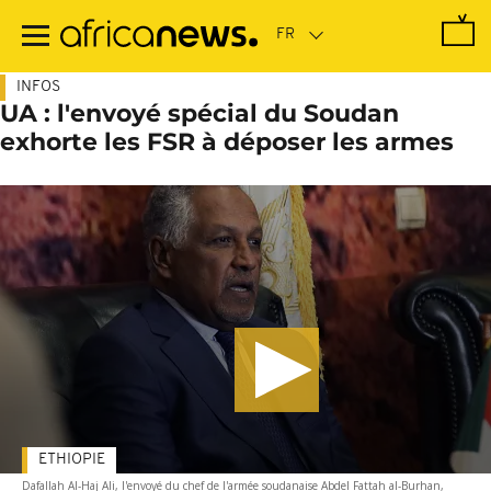
Passer
au
contenu
principal
INFOS
UA : l'envoyé spécial du Soudan
exhorte les FSR à déposer les armes
ETHIOPIE
Dafallah Al-Haj Ali, l'envoyé du chef de l'armée soudanaise Abdel Fattah al-Burhan,