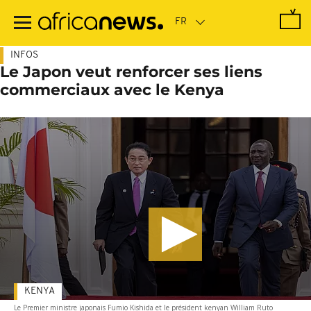
Passer
au
contenu
principal
INFOS
Le Japon veut renforcer ses liens
commerciaux avec le Kenya
KENYA
Le Premier ministre japonais Fumio Kishida et le président kenyan William Ruto