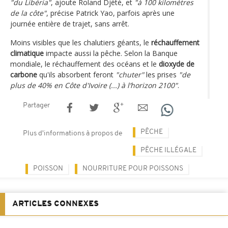
"du Libéria"
, ajoute Roland Djété, et
"à 100 kilomètres
de la côte"
, précise Patrick Yao, parfois après une
journée entière de trajet, sans arrêt.
Moins visibles que les chalutiers géants, le
réchauffement
climatique
impacte aussi la pêche. Selon la Banque
mondiale, le réchauffement des océans et le
dioxyde de
carbone
qu'ils absorbent feront
"chuter"
les prises
"de
plus de 40% en Côte d'Ivoire (...) à l’horizon 2100"
.
Partager
PÊCHE
Plus d'informations à propos de
PÊCHE ILLÉGALE
POISSON
NOURRITURE POUR POISSONS
ARTICLES CONNEXES