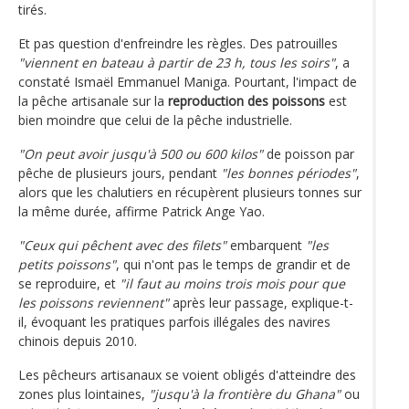
tirés.
Et pas question d'enfreindre les règles. Des patrouilles
"viennent en bateau à partir de 23 h, tous les soirs"
, a
constaté Ismaël Emmanuel Maniga. Pourtant, l'impact de
la pêche artisanale sur la
reproduction des poissons
est
bien moindre que celui de la pêche industrielle.
"On peut avoir jusqu'à 500 ou 600 kilos"
de poisson par
pêche de plusieurs jours, pendant
"les bonnes périodes"
,
alors que les chalutiers en récupèrent plusieurs tonnes sur
la même durée, affirme Patrick Ange Yao.
"Ceux qui pêchent avec des filets"
embarquent
"les
petits poissons"
, qui n'ont pas le temps de grandir et de
se reproduire, et
"il faut au moins trois mois pour que
les poissons reviennent"
après leur passage, explique-t-
il, évoquant les pratiques parfois illégales des navires
chinois depuis 2010.
Les pêcheurs artisanaux se voient obligés d'atteindre des
zones plus lointaines,
"jusqu'à la frontière du Ghana"
ou