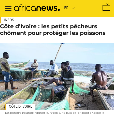
Passer
au
contenu
principal
INFOS
Côte d'Ivoire : les petits pêcheurs
chôment pour protéger les poissons
CÔTE D'IVOIRE
Des pêcheurs artisanaux réparent leurs filets sur la plage de Port-Bouet à Abidjan le