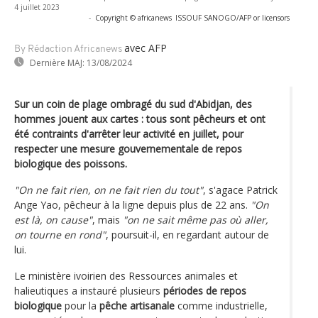
4 juillet 2023
-
Copyright © africanews
ISSOUF SANOGO/AFP or licensors
avec AFP
By Rédaction Africanews
Dernière MAJ:
13/08/2024
Sur un coin de plage ombragé du sud d'Abidjan, des
hommes jouent aux cartes : tous sont pêcheurs et ont
été contraints d'arrêter leur activité en juillet, pour
respecter une mesure gouvernementale de repos
biologique des poissons.
"On ne fait rien, on ne fait rien du tout"
, s'agace Patrick
Ange Yao, pêcheur à la ligne depuis plus de 22 ans.
"On
est là, on cause"
, mais
"on ne sait même pas où aller,
on tourne en rond"
, poursuit-il, en regardant autour de
lui.
Le ministère ivoirien des Ressources animales et
halieutiques a instauré plusieurs
périodes de repos
biologique
pour la
pêche artisanale
comme industrielle,