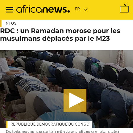
Passer
au
contenu
principal
INFOS
RDC : un Ramadan morose pour les
musulmans déplacés par le M23
RÉPUBLIQUE DÉMOCRATIQUE DU CONGO
Des fidèles musulmans assistent à la prière du vendredi dans une maison située à