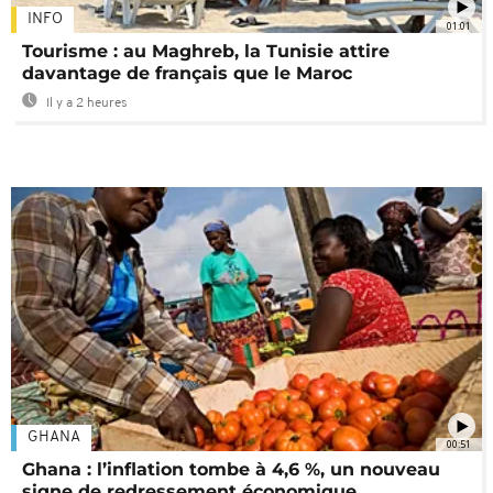
INFO
01:01
Tourisme : au Maghreb, la Tunisie attire
davantage de français que le Maroc
Il y a 2 heures
GHANA
00:51
Ghana : l’inflation tombe à 4,6 %, un nouveau
signe de redressement économique