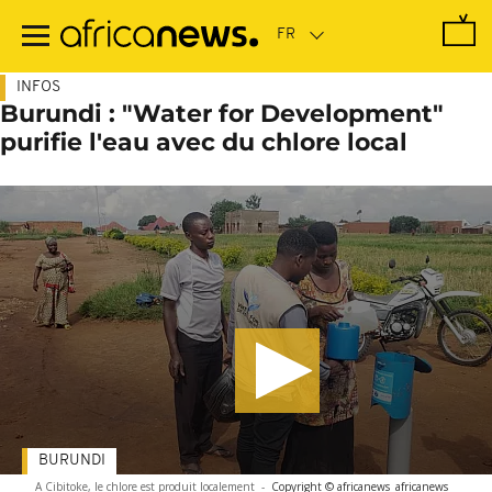
Passer
au
contenu
principal
INFOS
Burundi : "Water for Development"
purifie l'eau avec du chlore local
BURUNDI
A Cibitoke, le chlore est produit localement
-
Copyright © africanews
africanews