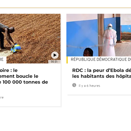
RE
RÉPUBLIQUE DÉMOCRATIQUE 
00:51
ire : le
RDC : la peur d’Ebola d
ment boucle le
les habitants des hôpit
e 100 000 tonnes de
Il y a 6 heures
ure