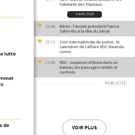
habitants des hôpitaux
6 août 2026
Bénin : l'ancien président Patrice
22:48
Talon élu à la tête du Sénat
Cour Internationale de justice : le
22:12
calendrier de l'affaire RDC-Rwanda
connu
e lutte
RDC : suspicion d'Ebola dans un
21:08
bateau, les passagers testés et
confinés
sommet
ts
PUBLICITÉ
s de
VOIR PLUS