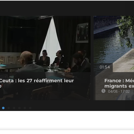
01:54
Ceuta : les 27 réaffirment leur
France : Mé
e
migrants ex
04/08 - 17:02