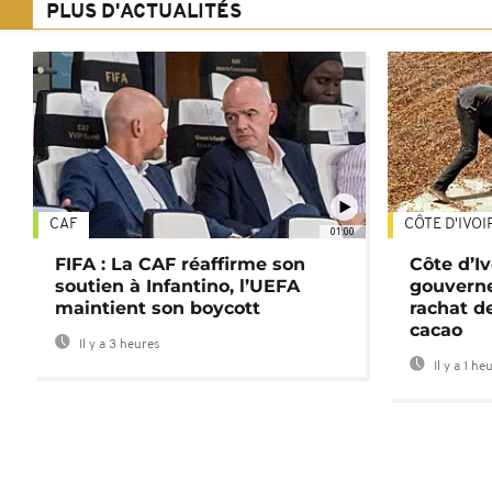
PLUS D'ACTUALITÉS
CAF
CÔTE D'IVOI
01:00
FIFA : La CAF réaffirme son
Côte d’Ivo
soutien à Infantino, l’UEFA
gouverne
maintient son boycott
rachat d
cacao
Il y a 3 heures
Il y a 1 he