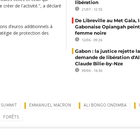
libération
réer de l'activité.", a déclaré
21/07 - 12:55
De Libreville au Met Gala, l
ons d’euros additionnels à
Gabonaise Opiangah peint
ratégie de protection des
femme noire
12/06 - 09:26
Gabon : la justice rejette la
demande de libération d'Al
Claude Bilie-by-Nze
09/06 - 16:36
 SUMMIT
EMMANUEL MACRON
ALI BONGO ONDIMBA
FORÊTS