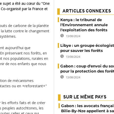
e sujet a été au cœur du ''One
. Co-organisé par la France et
ARTICLES CONNEXES
Kenya : le tribunal de
l'Environnement annule
uits de carbone de la planète
l'exploitation des forêts
 la lutte contre le changement
osystèmes.
13/08/2024
Libye : un groupe écologist
ment aujourd'hui que
pour sauver les forêts
"En préservant nos forêts, en
13/08/2024
nt nos populations, rurales en
venir de nos enfants que nous
Gabon : coup d'envoi du 
pour la protection des forê
13/08/2024
éation de mécanismes
ntactes ou en +reforestant+"
SUR LE MÊME PAYS
es efforts faits et de créer
Gabon : les avocats françai
es peuples autochtones, les
Bilie-By-Nze appellent à sa
toutes celles et ceux qui