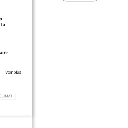
a
 la
ain-
Voir plus
CLIMAT