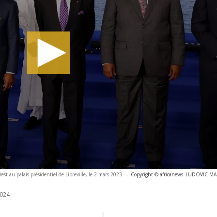
t au palais présidentiel de Libreville, le 2 mars 2023.
-
Copyright © africanews
LUDOVIC MARI
024