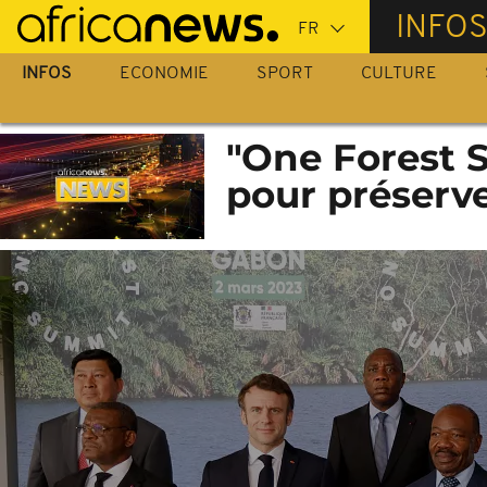
Passer
INFO
au
contenu
INFOS
ECONOMIE
SPORT
CULTURE
principal
"One Forest S
pour préserve