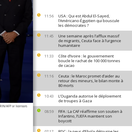
USA : Qui est Abdul El-Sayed,
11:56
l’Américano-Égyptien qui bouscule
les démocrates ?
Une semaine après l’afflux massif
11:45
de migrants, Ceuta face à l’urgence
humanitaire
Côte d’Ivoire : le gouvernement
11:33
boucle le rachat de 100 000 tonnes
de cacao
Ceuta : le Maroc promet d’aider au
11:16
retour des mineurs, le bilan monte à
80 morts
L’Ouganda autorise le déploiement
10:43
de troupes à Gaza
N/AFP or licensors
FIFA : La CAF réaffirme son soutien à
08:59
Infantino, l’UEFA maintient son
boycott
RDC : la peur d’Ebola détourne les
07:17