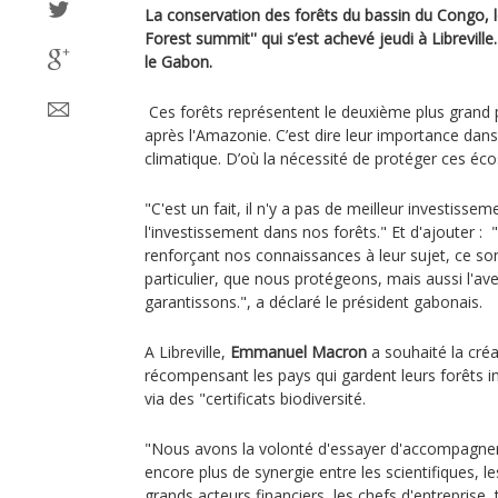
La conservation des forêts du bassin du Congo, l
Forest summit'' qui s’est achevé jeudi à Libreville
le Gabon.
Ces forêts représentent le deuxième plus grand p
après l'Amazonie. C’est dire leur importance dans
climatique. D’où la nécessité de protéger ces éc
"C'est un fait, il n'y a pas de meilleur investisse
l'investissement dans nos forêts." Et d'ajouter : 
renforçant nos connaissances à leur sujet, ce so
particulier, que nous protégeons, mais aussi l'a
garantissons.", a déclaré le président gabonais.
A Libreville,
Emmanuel Macron
a souhaité la cr
récompensant les pays qui gardent leurs forêts i
via des "certificats biodiversité.
"Nous avons la volonté d'essayer d'accompagner l
encore plus de synergie entre les scientifiques, l
grands acteurs financiers, les chefs d'entreprise, 