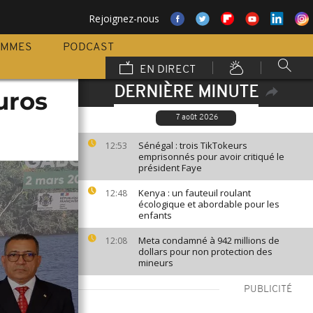
Rejoignez-nous
AMMES
PODCAST
EN DIRECT
DERNIÈRE MINUTE
uros
7 août 2026
Sénégal : trois TikTokeurs
12:53
emprisonnés pour avoir critiqué le
président Faye
Kenya : un fauteuil roulant
12:48
écologique et abordable pour les
enfants
Meta condamné à 942 millions de
12:08
dollars pour non protection des
mineurs
PUBLICITÉ