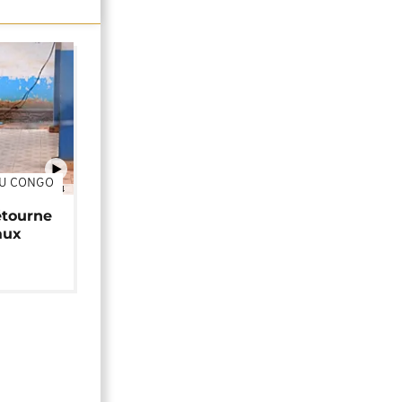
DU CONGO
01:34
étourne
aux