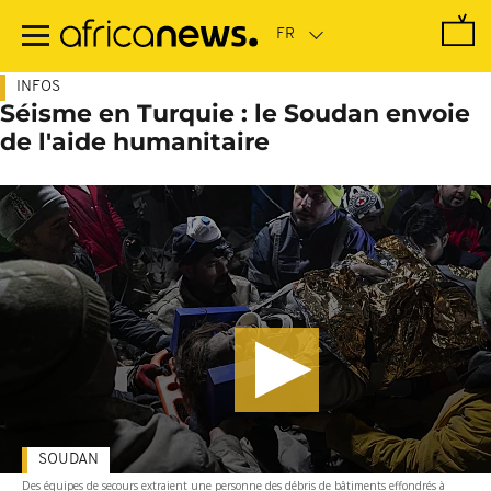
Passer
au
contenu
principal
INFOS
Séisme en Turquie : le Soudan envoie
de l'aide humanitaire
SOUDAN
Des équipes de secours extraient une personne des débris de bâtiments effondrés à