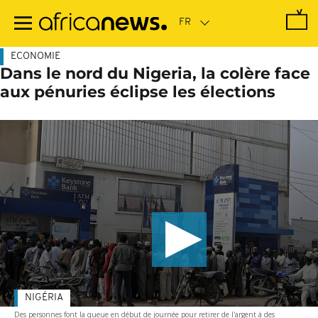
Passer
au
contenu
principal
ECONOMIE
Dans le nord du Nigeria, la colère face
aux pénuries éclipse les élections
NIGÉRIA
Des personnes font la queue en début de journée pour retirer de l'argent à des