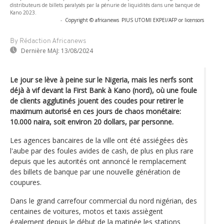
distributeurs de billets paralysés par la pénurie de liquidités dans une banque de
Kano 2023.
-
Copyright © africanews
PIUS UTOMI EKPEI/AFP or licensors
By Rédaction Africanews
Dernière MAJ:
13/08/2024
Le jour se lève à peine sur le Nigeria, mais les nerfs sont
déjà à vif devant la First Bank à Kano (nord), où une foule
de clients agglutinés jouent des coudes pour retirer le
maximum autorisé en ces jours de chaos monétaire:
10.000 naira, soit environ 20 dollars, par personne.
Les agences bancaires de la ville ont été assiégées dès
l'aube par des foules avides de cash, de plus en plus rare
depuis que les autorités ont annoncé le remplacement
des billets de banque par une nouvelle génération de
coupures.
Dans le grand carrefour commercial du nord nigérian, des
centaines de voitures, motos et taxis assiègent
également depuis le début de la matinée les stations