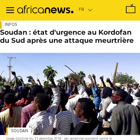
Passer
au
contenu
principal
INFOS
Soudan : état d'urgence au Kordofan
du Sud après une attaque meurtrière
SOUDAN
Image d'archive du 23 décembre 2018 : des personnes scandent contre le