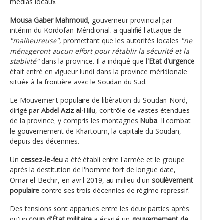
médias locaux.
Mousa Gaber Mahmoud
, gouverneur provincial par
intérim du Kordofan-Méridional, a qualifié l'attaque de
"malheureuse"
, promettant que les autorités locales
"ne
ménageront aucun effort pour rétablir la sécurité et la
stabilité"
dans la province. Il a indiqué que
l'Etat d'urgence
était entré en vigueur lundi dans la province méridionale
située à la frontière avec le Soudan du Sud.
Le Mouvement populaire de libération du Soudan-Nord,
dirigé par
Abdel Aziz al-Hilu
, contrôle de vastes étendues
de la province, y compris les montagnes
Nuba
. Il combat
le gouvernement de Khartoum, la capitale du Soudan,
depuis des décennies.
Un
cessez-le-feu
a été établi entre l'armée et le groupe
après la destitution de l'homme fort de longue date,
Omar el-Bechir, en avril 2019, au milieu d'un
soulèvement
populaire
contre ses trois décennies de régime répressif.
Des tensions sont apparues entre les deux parties après
qu'un
coup d'État militaire
a écarté un
gouvernement de