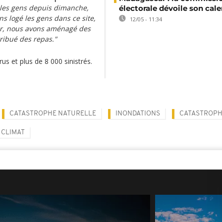
 les gens depuis dimanche,
électorale dévoile son cale
s logé les gens dans ce site,
12/05 - 11:34
er, nous avons aménagé des
tribué des repas."
rus et plus de 8 000 sinistrés.
CATASTROPHE NATURELLE
INONDATIONS
CATASTROP
CLIMAT