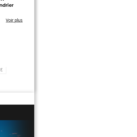
ndrier
Voir plus
HE