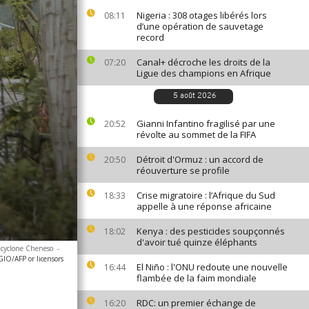
Nigeria : 308 otages libérés lors
08:11
d’une opération de sauvetage
record
Canal+ décroche les droits de la
07:20
Ligue des champions en Afrique
5 août 2026
Gianni Infantino fragilisé par une
20:52
révolte au sommet de la FIFA
Détroit d'Ormuz : un accord de
20:50
réouverture se profile
Crise migratoire : l’Afrique du Sud
18:33
appelle à une réponse africaine
Kenya : des pesticides soupçonnés
18:02
d'avoir tué quinze éléphants
u cyclone Cheneso
-
IO/AFP or licensors
El Niño : l'ONU redoute une nouvelle
16:44
flambée de la faim mondiale
RDC: un premier échange de
16:20