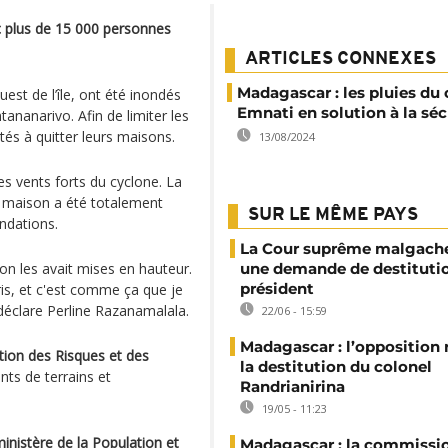
c plus de 15 000 personnes
ARTICLES CONNEXES
Madagascar : les pluies du
uest de l’île, ont été inondés
Emnati en solution à la sé
ntananarivo. Afin de limiter les
tés à quitter leurs maisons.
13/08/2024
les vents forts du cyclone. La
Ma maison a été totalement
SUR LE MÊME PAYS
ndations.
La Cour suprême malgache
on les avait mises en hauteur.
une demande de destituti
président
pris, et c'est comme ça que je
 déclare Perline Razanamalala.
22/06 - 15:59
Madagascar : l’opposition
ion des Risques et des
la destitution du colonel
ts de terrains et
Randrianirina
19/05 - 11:23
inistère de la Population et
Madagascar : la commissi