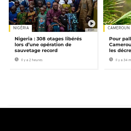
NIGÉRIA
CAMEROUN
01:01
Nigeria : 308 otages libérés
Pour pal
lors d’une opération de
Cameroun
sauvetage record
les décre
Il y a 2 heures
Il y a 34 