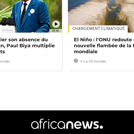
CHANGEMENT CLIMATIQUE
00:59
lier son absence du
El Niño : l'ONU redoute
, Paul Biya multiplie
nouvelle flambée de la 
ts
mondiale
minutes
Il y a 33 minutes