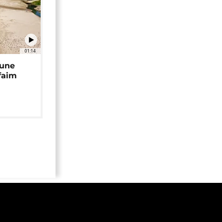
01:14
 une
faim