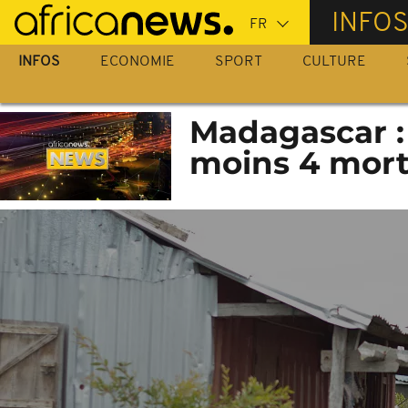
Passer
INFO
au
contenu
INFOS
ECONOMIE
SPORT
CULTURE
principal
Madagascar : 
moins 4 morts