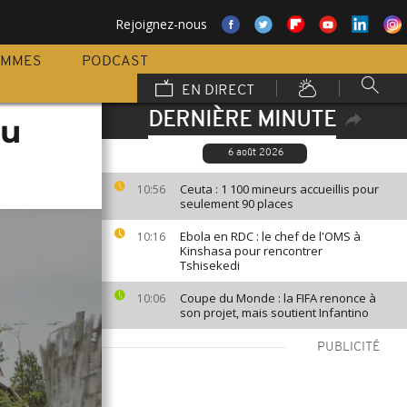
Rejoignez-nous
AMMES
PODCAST
EN DIRECT
DERNIÈRE MINUTE
au
6 août 2026
Ceuta : 1 100 mineurs accueillis pour
10:56
seulement 90 places
Ebola en RDC : le chef de l'OMS à
10:16
Kinshasa pour rencontrer
Tshisekedi
Coupe du Monde : la FIFA renonce à
10:06
son projet, mais soutient Infantino
PUBLICITÉ