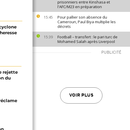
prisonniers entre Kinshasa et
l'AFC/M23 en préparation
Pour pallier son absence du
15:45
Cameroun, Paul Biya multiplie les
décrets
 cyclone
cheresse
Football – transfert : le pari turc de
15:39
Mohamed Salah après Liverpool
PUBLICITÉ
 rejette
on du
VOIR PLUS
 réclame
on