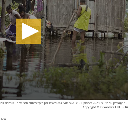
enir dans leur maison submergée par les eaux à Sambava le 21 janvier 2023, suite au passage d
Copyright © africanews
ELIE SERG
024