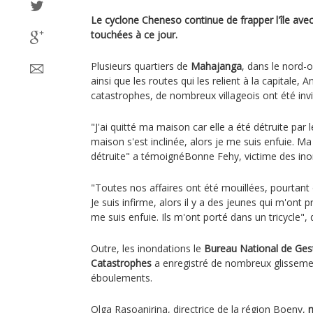
Le cyclone Cheneso continue de frapper l'île ave
touchées à ce jour.
Plusieurs quartiers de
Mahajanga
, dans le nord-o
ainsi que les routes qui les relient à la capitale, A
catastrophes, de nombreux villageois ont été invi
"J'ai quitté ma maison car elle a été détruite par 
maison s'est inclinée, alors je me suis enfuie. 
détruite" a témoignéBonne Fehy, victime des ino
"Toutes nos affaires ont été mouillées, pourtant 
Je suis infirme, alors il y a des jeunes qui m'ont 
me suis enfuie. Ils m'ont porté dans un tricycle",
Outre, les inondations le
Bureau National de Gest
Catastrophes
a enregistré de nombreux glissemen
éboulements.
Olga Rasoanirina, directrice de la région Boeny,
m