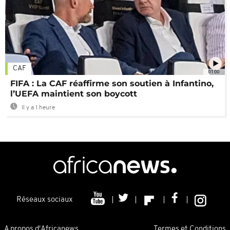
CAF
01:00
FIFA : La CAF réaffirme son soutien à Infantino,
l’UEFA maintient son boycott
Il y a 1 heure
Réseaux sociaux
A propos d'Africanews
Termes et Conditions