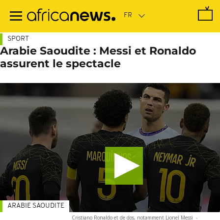
Passer
au
contenu
principal
SPORT
Arabie Saoudite : Messi et Ronaldo
assurent le spectacle
ARABIE SAOUDITE
Cristiano Ronaldo et de dos, notamment Lionel Messi
-