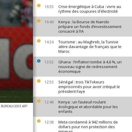
Crise énergétique à Cuba : vivre au
16:55
rythme des coupures d'électricité
Kenya : la Bourse de Nairobi
16:40
prépare un fonds d’investissement
consacré à l’IA
Tourisme : au Maghreb, la Tunisie
14:24
attire davantage de français que le
Maroc
Ghana : l’inflation tombe à 4,6 %, un
13:52
nouveau signe de redressement
économique
Sénégal : trois TikTokeurs
12:53
emprisonnés pour avoir critiqué le
président Faye
Kenya : un fauteuil roulant
12:48
 BUREAU/2003 AFP
écologique et abordable pour les
enfants
Meta condamné à 942 millions de
12:08
dollars pour non protection des
mineurs