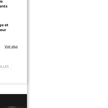
de
ants
ge et
leur
Voir plus
ILLES