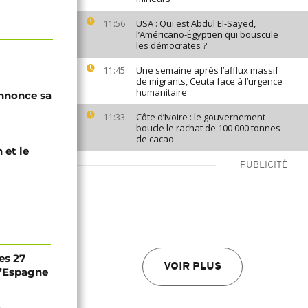
USA : Qui est Abdul El-Sayed,
11:56
l’Américano-Égyptien qui bouscule
les démocrates ?
Une semaine après l’afflux massif
11:45
de migrants, Ceuta face à l’urgence
humanitaire
nnonce sa
Côte d’Ivoire : le gouvernement
11:33
boucle le rachat de 100 000 tonnes
de cacao
 et le
PUBLICITÉ
es 27
VOIR PLUS
 l’Espagne