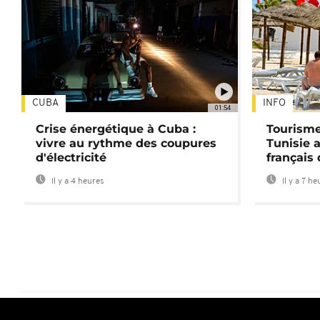
CUBA
INFO
01:54
Crise énergétique à Cuba :
Tourisme
vivre au rythme des coupures
Tunisie 
d'électricité
français
Il y a 4 heures
Il y a 7 he