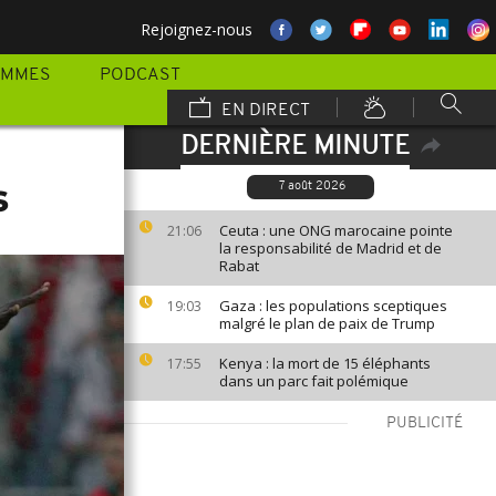
Rejoignez-nous
AMMES
PODCAST
EN DIRECT
DERNIÈRE MINUTE
s
7 août 2026
Ceuta : une ONG marocaine pointe
21:06
la responsabilité de Madrid et de
Rabat
Gaza : les populations sceptiques
19:03
malgré le plan de paix de Trump
Kenya : la mort de 15 éléphants
17:55
dans un parc fait polémique
PUBLICITÉ