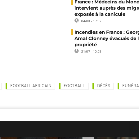
France : Médecins du Mon
intervient auprès des migr
exposés à la canicule
04/08 - 17:02
Incendies en France : Geor
Amal Clonney évacués de 
propriété
31/07 - 10:08
FOOTBALL AFRICAIN
FOOTBALL
DÉCÈS
FUNÉRA