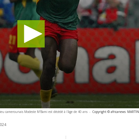
lieu camerounais Modeste M'Bami est décédé à l'âge de 40 ans
-
Copyright © africanews
MARTIN
024