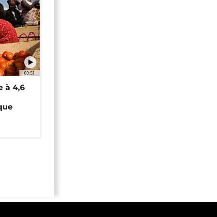
00:51
e à 4,6
que