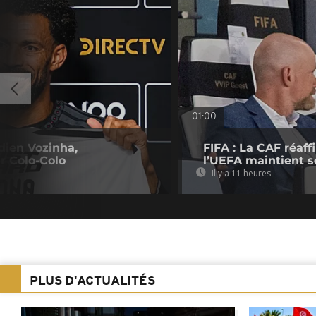
01:00
dien Vozinha,
FIFA : La CAF réaff
r Colo-Colo
l’UEFA maintient s
Il y a 11 heures
PLUS D'ACTUALITÉS