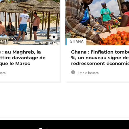
GHANA
01:01
 : au Maghreb, la
Ghana : l’inflation tomb
attire davantage de
%, un nouveau signe de
 que le Maroc
redressement économi
ures
Il y a 8 heures