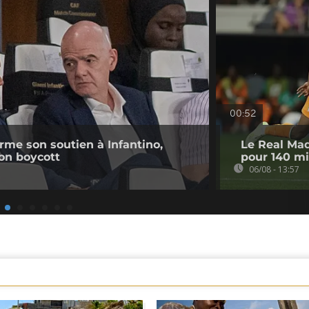
00:52
irme son soutien à Infantino,
Le Real Mad
on boycott
pour 140 mi
06/08 - 13:57