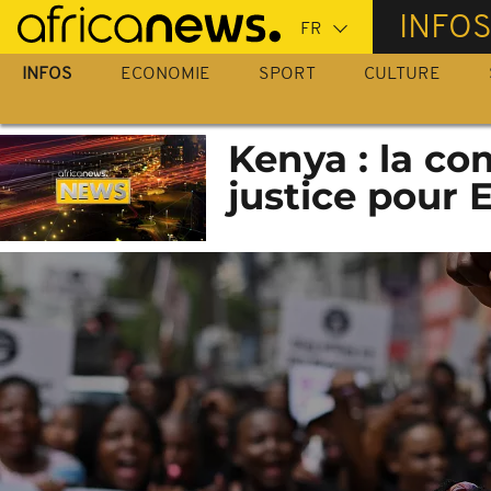
Passer
INFO
au
contenu
INFOS
ECONOMIE
SPORT
CULTURE
principal
Kenya : la 
justice pour 