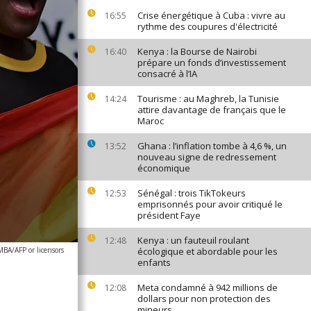
Crise énergétique à Cuba : vivre au
16:55
rythme des coupures d'électricité
Kenya : la Bourse de Nairobi
16:40
prépare un fonds d’investissement
consacré à l’IA
Tourisme : au Maghreb, la Tunisie
14:24
attire davantage de français que le
Maroc
Ghana : l’inflation tombe à 4,6 %, un
13:52
nouveau signe de redressement
économique
Sénégal : trois TikTokeurs
12:53
emprisonnés pour avoir critiqué le
président Faye
Kenya : un fauteuil roulant
12:48
A/AFP or licensors
écologique et abordable pour les
enfants
Meta condamné à 942 millions de
12:08
dollars pour non protection des
mineurs