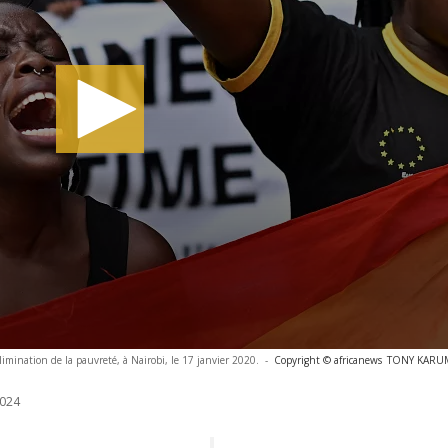
limination de la pauvreté, à Nairobi, le 17 janvier 2020.
-
Copyright © africanews
TONY KARUMB
024