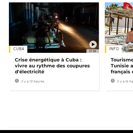
CUBA
INFO
01:54
Crise énergétique à Cuba :
Tourisme
vivre au rythme des coupures
Tunisie 
d'électricité
français
Il y a 13 heures
Il y a 16 h