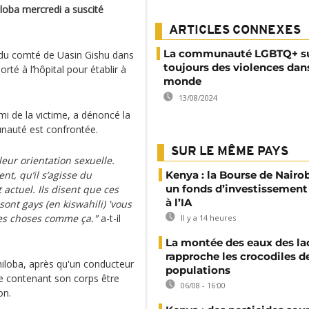
loba mercredi a suscité
ARTICLES CONNEXES
La communauté LGBTQ+ s
 du comté de Uasin Gishu dans
toujours des violences dans
rté à l’hôpital pour établir à
monde
13/08/2024
i de la victime, a dénoncé la
unauté est confrontée.
SUR LE MÊME PAYS
eur orientation sexuelle.
t, qu’il s’agisse du
Kenya : la Bourse de Nairo
un fonds d’investissement
ctuel. Ils disent que ces
à l’IA
ont gays (en kiswahili) 'vous
 Des choses comme ça."
a-t-il
Il y a 14 heures
La montée des eaux des la
rapproche les crocodiles d
hiloba, après qu'un conducteur
populations
ue contenant son corps être
06/08 - 16:00
on.