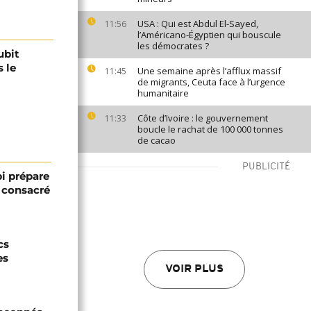
USA : Qui est Abdul El-Sayed,
11:56
l’Américano-Égyptien qui bouscule
les démocrates ?
ubit
 le
Une semaine après l’afflux massif
11:45
de migrants, Ceuta face à l’urgence
humanitaire
Côte d’Ivoire : le gouvernement
11:33
boucle le rachat de 100 000 tonnes
de cacao
PUBLICITÉ
bi prépare
 consacré
cs
es
VOIR PLUS