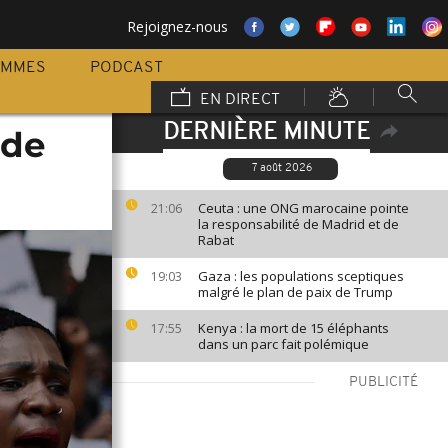
Rejoignez-nous
AMMES
PODCAST
EN DIRECT
DERNIÈRE MINUTE
nde
7 août 2026
Ceuta : une ONG marocaine pointe
21:06
la responsabilité de Madrid et de
Rabat
Gaza : les populations sceptiques
19:03
malgré le plan de paix de Trump
Kenya : la mort de 15 éléphants
17:55
dans un parc fait polémique
PUBLICITÉ