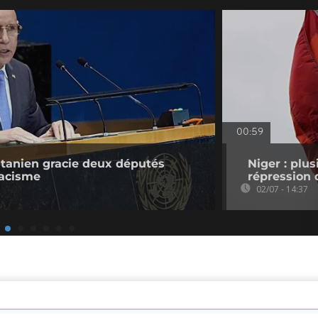
00:59
itanien gracie deux députés
Niger : plus
racisme
répression
02/07 - 14:37