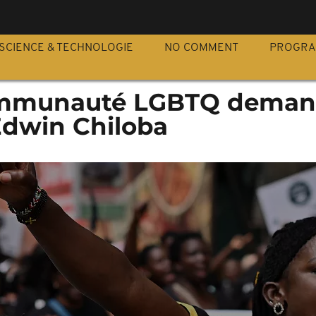
S
SCIENCE & TECHNOLOGIE
NO COMMENT
PROGR
communauté LGBTQ dema
Edwin Chiloba