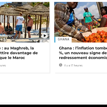
GHANA
01:01
 : au Maghreb, la
Ghana : l’inflation tomb
attire davantage de
%, un nouveau signe de
 que le Maroc
redressement économi
eures
Il y a 17 heures