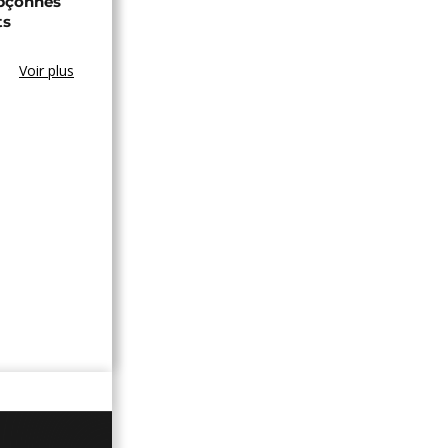
upçonnés
ts
Voir plus