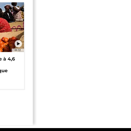
00:51
e à 4,6
que