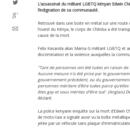
L’assassinat du militant LGBTQ kényan Edwin Chi
l’indignation de sa communauté.
Retrouvé dans une boite en métal sur une route
l’ouest du Kénya, le corps de Chiloba a été transpo
cause de la mort.
Felix Kasanda alias Mama G militant LGBTQ et am
discrimination et la violence auxquelles la comm
"Tant de personnes ont été tuées en raison de l
Aucune mesure n'a été prise par le gouvernemen
gouvernement précédent, ou du gouvernement a
personnes méritent d’être tuées parce qu’elles s
êtes gay et vous méritez d'être tué'. (Anglais)
déclaré.
La police kenyane enquête sur la mort d’Edwin C
de moto-taxi a signalé avoir vu la boîte métalliq
jetée par un véhicule sans plaque d'immatriculati