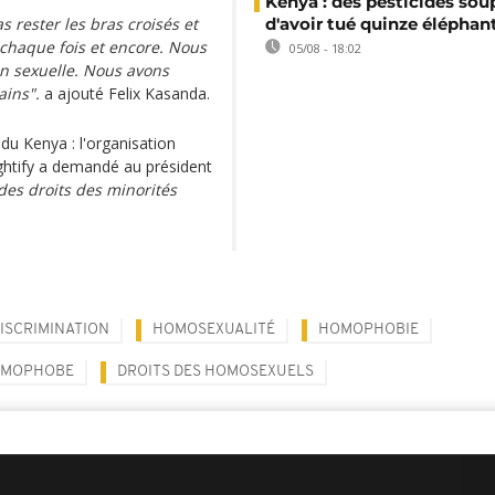
Kenya : des pesticides so
rester les bras croisés et
d'avoir tué quinze éléphan
chaque fois et encore. Nous
05/08 - 18:02
on sexuelle. Nous avons
ains".
a ajouté Felix Kasanda.
 du Kenya : l'organisation
htify a demandé au président
 des droits des minorités
ISCRIMINATION
HOMOSEXUALITÉ
HOMOPHOBIE
OMOPHOBE
DROITS DES HOMOSEXUELS