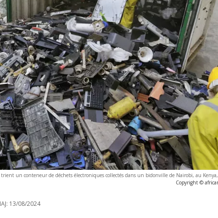
urs trient un conteneur de déchets électroniques collectés dans un bidonville de Nairobi, au Kenya
Copyright © afric
AJ:
13/08/2024