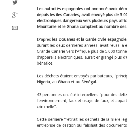
Les autorités espagnoles ont annoncé avoir déma
depuis les îles Canaries, avait envoyé plus de 5 
électroniques dangereux vers plusieurs pays africa
Mauritanie et le Ghana comptent au nombre des 
D'après
les Douanes et la Garde civile espagnoles
durant les deux dernières années, avait réussi à e
Grande Canarie vers l'Afrique plus de 5.000 ton
d'appareils électroniques, aurait engrangé plus d'
bénéfice.
Les déchets étaient envoyés par bateaux, "princ
Nigeria
, au
Ghana
et au
Sénégal.
43 personnes ont été interpellées "pour des déli
l'environnement, faux et usage de faux, et appa
criminelle".
Cette dernière "retirait les déchets de la filière l
entreprise de gestion qui falsifiait des documents