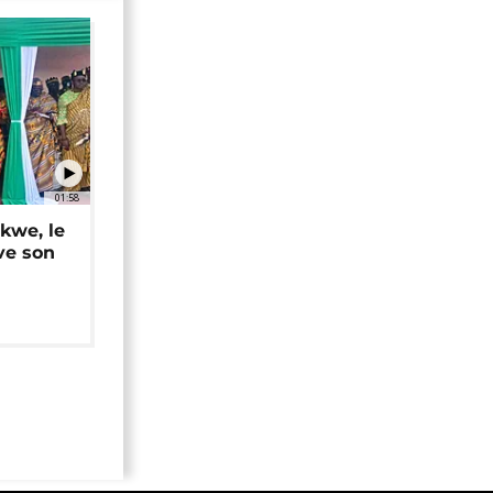
01:58
okwe, le
ve son