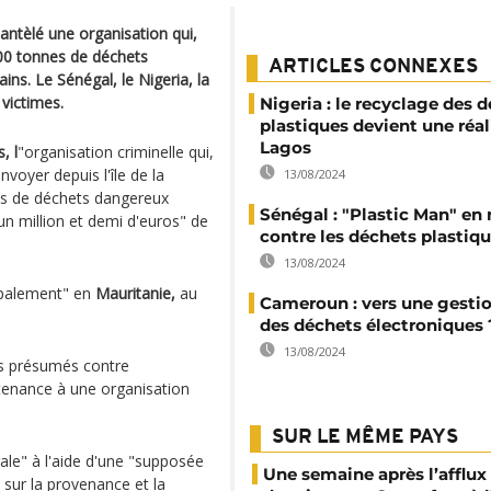
ntèlé une organisation qui,
000 tonnes de déchets
ARTICLES CONNEXES
ins. Le Sénégal, le Nigeria, la
victimes.
Nigeria : le recyclage des 
plastiques devient une réal
Lagos
, l
"organisation criminelle qui,
nvoyer depuis l'île de la
13/08/2024
nes de déchets dangereux
Sénégal : "Plastic Man" en
un million et demi d'euros" de
contre les déchets plastiq
13/08/2024
ipalement" en
Mauritanie,
au
Cameroun : vers une gestio
des déchets électroniques 
13/08/2024
ts présumés contre
rtenance à une organisation
SUR LE MÊME PAYS
égale" à l'aide d'une "supposée
Une semaine après l’afflux
 sur la provenance et la