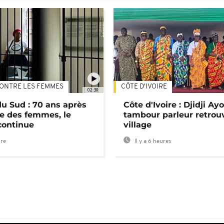
ONTRE LES FEMMES
CÔTE D'IVOIRE
02:30
du Sud : 70 ans après
Côte d'Ivoire : Djidji Ay
e des femmes, le
tambour parleur retrou
continue
village
ure
Il y a 6 heures