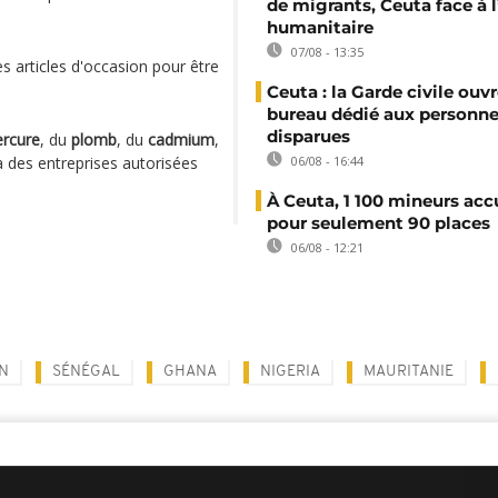
de migrants, Ceuta face à 
humanitaire
07/08 - 13:35
 articles d'occasion pour être
Ceuta : la Garde civile ouv
bureau dédié aux personne
disparues
rcure
, du
plomb
, du
cadmium
,
à des entreprises autorisées
06/08 - 16:44
À Ceuta, 1 100 mineurs accu
pour seulement 90 places
06/08 - 12:21
N
SÉNÉGAL
GHANA
NIGERIA
MAURITANIE