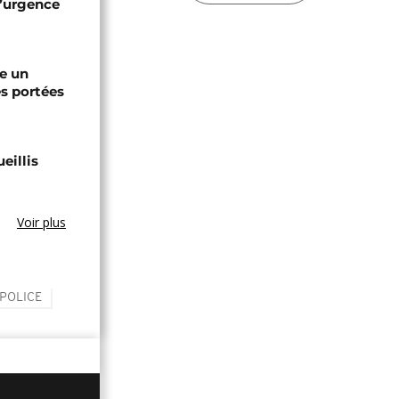
l’urgence
re un
s portées
eillis
Voir plus
POLICE