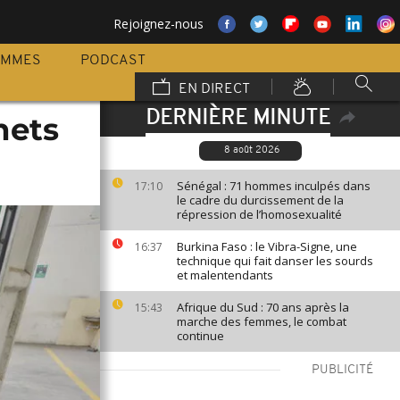
Rejoignez-nous
AMMES
PODCAST
EN DIRECT
DERNIÈRE MINUTE
hets
8 août 2026
Sénégal : 71 hommes inculpés dans
17:10
le cadre du durcissement de la
répression de l’homosexualité
Burkina Faso : le Vibra-Signe, une
16:37
technique qui fait danser les sourds
et malentendants
Afrique du Sud : 70 ans après la
15:43
marche des femmes, le combat
continue
PUBLICITÉ