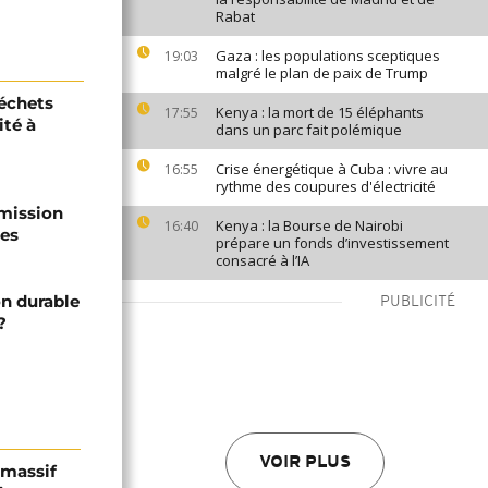
Rabat
Gaza : les populations sceptiques
19:03
malgré le plan de paix de Trump
déchets
Kenya : la mort de 15 éléphants
17:55
ité à
dans un parc fait polémique
Crise énergétique à Cuba : vivre au
16:55
rythme des coupures d'électricité
 mission
Kenya : la Bourse de Nairobi
16:40
ues
prépare un fonds d’investissement
consacré à l’IA
n durable
PUBLICITÉ
?
VOIR PLUS
 massif