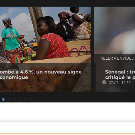
ALLER À LA VIDEO
n tombe à 4,6 %, un nouveau signe
Sénégal : t
économique
critiqué le
07/08 - 12:53