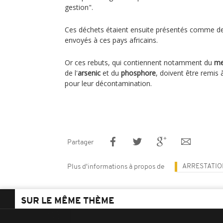
gestion".
Ces déchets étaient ensuite présentés comme des
envoyés à ces pays africains.
Or ces rebuts, qui contiennent notamment du
me
de l'
arsenic
et du
phosphore
, doivent être remis 
pour leur décontamination.
Partager
ARRESTATIO
Plus d'informations à propos de
SUR LE MÊME THÈME