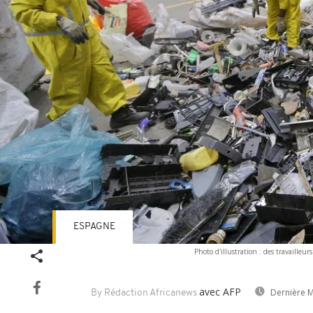
ESPAGNE
Photo d'illustration : des travaille
avec AFP
Dernière M
By Rédaction Africanews