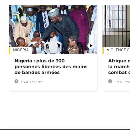
NIGÉRIA
VIOLENCE C
02:08
Nigeria : plus de 300
Afrique 
personnes libérées des mains
la march
de bandes armées
combat 
Il y a 2 heures
Il y a 1 he