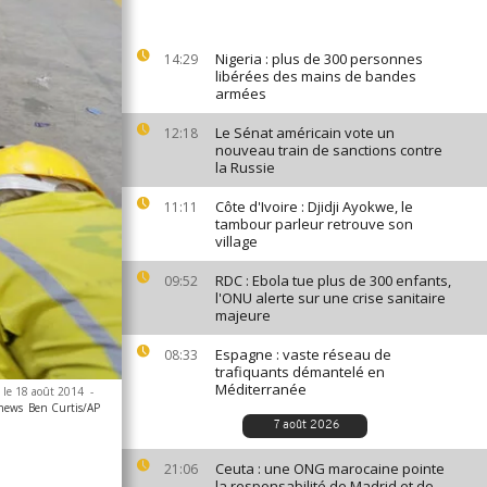
Nigeria : plus de 300 personnes
14:29
libérées des mains de bandes
armées
Le Sénat américain vote un
12:18
nouveau train de sanctions contre
la Russie
Côte d'Ivoire : Djidji Ayokwe, le
11:11
tambour parleur retrouve son
village
RDC : Ebola tue plus de 300 enfants,
09:52
l'ONU alerte sur une crise sanitaire
majeure
Espagne : vaste réseau de
08:33
trafiquants démantelé en
Méditerranée
, le 18 août 2014
-
anews
Ben Curtis/AP
7 août 2026
Ceuta : une ONG marocaine pointe
21:06
la responsabilité de Madrid et de