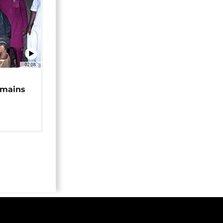
02:08
 mains