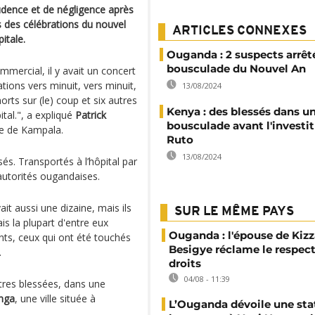
udence et de négligence après
 des célébrations du nouvel
ARTICLES CONNEXES
itale.
Ouganda : 2 suspects arrêt
bousculade du Nouvel An
mercial, il y avait un concert
tions vers minuit, vers minuit,
13/08/2024
orts sur (le) coup et six autres
Kenya : des blessés dans u
tal.", a expliqué
Patrick
bousculade avant l'investi
ne de Kampala.
Ruto
13/08/2024
sés. Transportés à l’hôpital par
 autorités ougandaises.
vait aussi une dizaine, mais ils
SUR LE MÊME PAYS
ais la plupart d'entre eux
Ouganda : l'épouse de Kizz
nts, ceux qui ont été touchés
Besigye réclame le respect
.
droits
04/08 - 11:39
utres blessées, dans une
nga
, une ville située à
L’Ouganda dévoile une sta