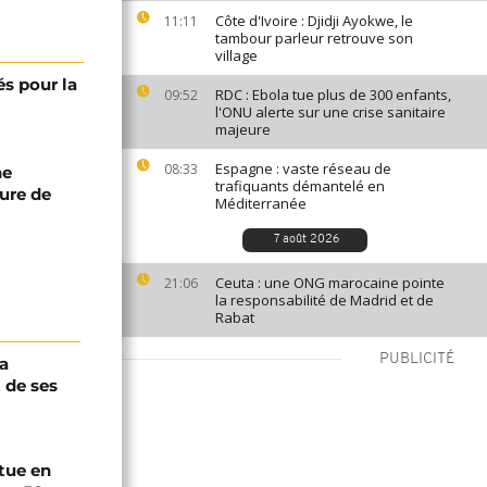
Côte d'Ivoire : Djidji Ayokwe, le
11:11
tambour parleur retrouve son
village
és pour la
RDC : Ebola tue plus de 300 enfants,
09:52
l'ONU alerte sur une crise sanitaire
majeure
Espagne : vaste réseau de
08:33
ne
trafiquants démantelé en
ture de
Méditerranée
7 août 2026
Ceuta : une ONG marocaine pointe
21:06
la responsabilité de Madrid et de
Rabat
PUBLICITÉ
a
 de ses
tue en