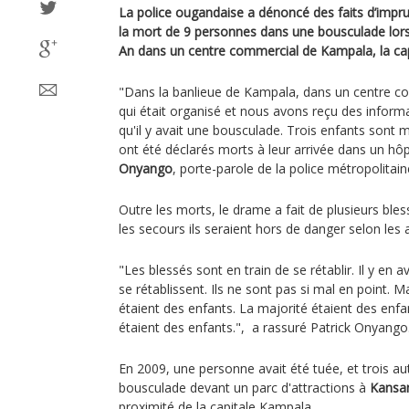
La police ougandaise a dénoncé des faits d’impr
la mort de 9 personnes dans une bousculade lors
An dans un centre commercial de Kampala, la cap
"Dans la banlieue de Kampala, dans un centre com
qui était organisé et nous avons reçu des informa
qu'il y avait une bousculade. Trois enfants sont m
ont été déclarés morts à leur arrivée dans un hôpi
Onyango
, porte-parole de la police métropolitai
Outre les morts, le drame a fait de plusieurs bles
les secours ils seraient hors de danger selon les
"Les blessés sont en train de se rétablir. Il y en a
se rétablissent. Ils ne sont pas si mal en point. M
étaient des enfants. La majorité étaient des enfa
étaient des enfants.", a rassuré Patrick Onyango
En 2009, une personne avait été tuée, et trois a
bousculade devant un parc d'attractions à
Kansa
proximité de la capitale Kampala.