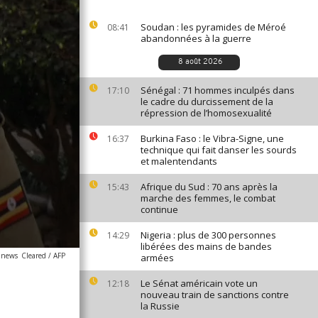
Soudan : les pyramides de Méroé
08:41
abandonnées à la guerre
8 août 2026
Sénégal : 71 hommes inculpés dans
17:10
le cadre du durcissement de la
répression de l’homosexualité
Burkina Faso : le Vibra-Signe, une
16:37
technique qui fait danser les sourds
et malentendants
Afrique du Sud : 70 ans après la
15:43
marche des femmes, le combat
continue
Nigeria : plus de 300 personnes
14:29
libérées des mains de bandes
canews
Cleared / AFP
armées
Le Sénat américain vote un
12:18
nouveau train de sanctions contre
la Russie