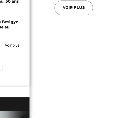
u, 50 ans
VOIR PLUS
a Besigye
se au
Voir plus