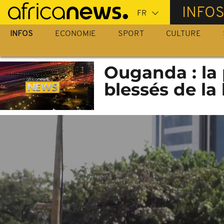
Passer
INFO
au
contenu
INFOS
ECONOMIE
SPORT
CULTURE
principal
Ouganda : la p
blessés de la