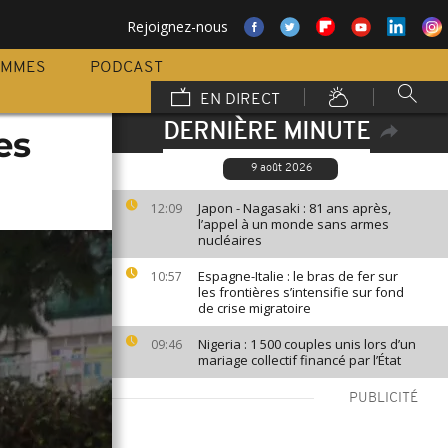
Rejoignez-nous
AMMES
PODCAST
EN DIRECT
DERNIÈRE MINUTE
es
9 août 2026
Japon - Nagasaki : 81 ans après,
12:09
l’appel à un monde sans armes
nucléaires
Espagne-Italie : le bras de fer sur
10:57
les frontières s’intensifie sur fond
de crise migratoire
Nigeria : 1 500 couples unis lors d’un
09:46
mariage collectif financé par l’État
PUBLICITÉ