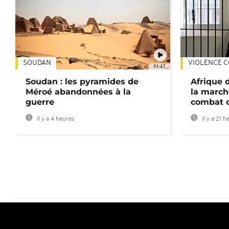
SOUDAN
VIOLENCE C
01:47
Soudan : les pyramides de
Afrique 
Méroé abandonnées à la
la march
guerre
combat 
Il y a 4 heures
Il y a 21 h