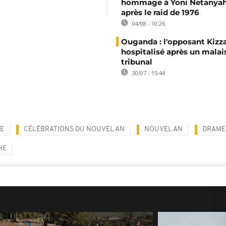
hommage à Yoni Netanyah
après le raid de 1976
04/08 - 10:26
Ouganda : l'opposant Kizz
hospitalisé après un malai
tribunal
30/07 - 15:44
E
CÉLÉBRATIONS DU NOUVEL AN
NOUVEL AN
DRAME
HE