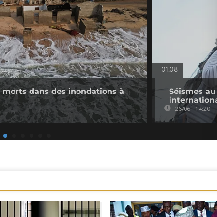
01:08
 morts dans des inondations à
Séismes au 
internation
26/06 - 14:20