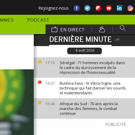
Rejoignez-nous
AMMES
PODCAST
EN DIRECT
DERNIÈRE MINUTE
8 août 2026
Sénégal : 71 hommes inculpés dans
17:10
le cadre du durcissement de la
répression de l’homosexualité
Burkina Faso : le Vibra-Signe, une
16:37
technique qui fait danser les sourds
et malentendants
Afrique du Sud : 70 ans après la
15:43
marche des femmes, le combat
continue
PUBLICITÉ