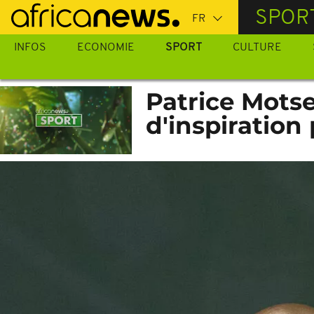
Passer
SPOR
au
contenu
INFOS
ECONOMIE
SPORT
CULTURE
principal
Patrice Motse
d'inspiration 