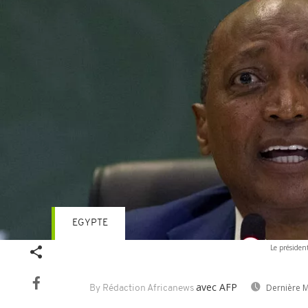
EGYPTE
Le présiden
avec AFP
Dernière M
By Rédaction Africanews