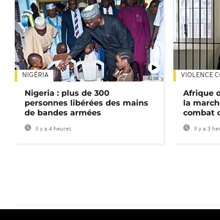
NIGÉRIA
VIOLENCE C
02:08
Nigeria : plus de 300
Afrique 
personnes libérées des mains
la march
de bandes armées
combat 
Il y a 4 heures
Il y a 3 h