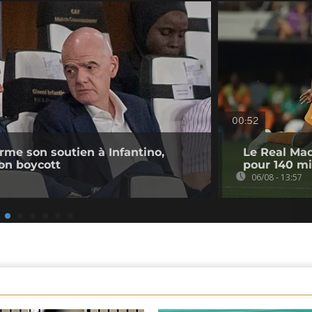
00:52
irme son soutien à Infantino,
Le Real Mad
on boycott
pour 140 mi
06/08 - 13:57