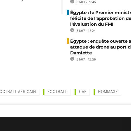
03/08 - 09:46
Égypte : le Premier minist
félicite de l'approbation d
l'évaluation du FMI
31/07 - 16:24
Égypte : enquête ouverte 
attaque de drone au port d
Damiette
31/07 - 13:56
OOTBALL AFRICAIN
FOOTBALL
CAF
HOMMAGE