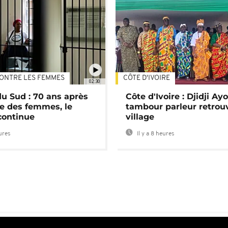
ONTRE LES FEMMES
CÔTE D'IVOIRE
02:30
du Sud : 70 ans après
Côte d'Ivoire : Djidji Ay
e des femmes, le
tambour parleur retrou
continue
village
eures
Il y a 8 heures