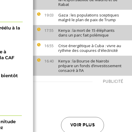
Rabat
Gaza : les populations sceptiques
19:03
malgré le plan de paix de Trump
réélu à la
Kenya : la mort de 15 éléphants
17:55
dans un parc fait polémique
Crise énergétique à Cuba : vivre au
16:55
rythme des coupures d'électricité
e à
 la CAF
Kenya : la Bourse de Nairobi
16:40
prépare un fonds d’investissement
consacré à l’IA
l bientôt
PUBLICITÉ
gnitude
VOIR PLUS
ez