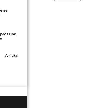
re se
e
après une
e
Voir plus