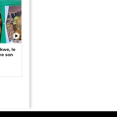
01:58
okwe, le
ve son