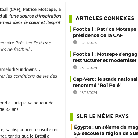
tball (CAF), Patrice Motsepe, a
était
"une source d'inspiration
ARTICLES CONNEXES
jamais dans le cœur et l'esprit
Football : Patrice Motsepe 
présidence de la CAF
gendaire Brésilien
"est une
12/03/2025
rs de football"
.
Football : Motsepe s'engag
restructurer et moderniser
23/10/2024
melodi Sundowns
, a
r les conditions de vie des
Cap-Vert : le stade nationa
renommé "Roi Pelé"
13/08/2024
 rond et unique vainqueur de
 de 82 ans.
SUR LE MÊME PAYS
Égypte : un séisme de ma
e, sa disparition a suscité une
5,5 secoue la région de Su
nde tandis que le
Brésil
a