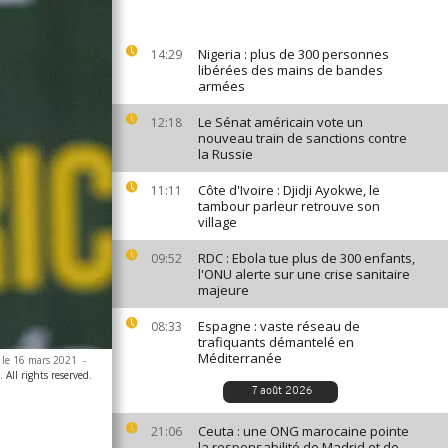
Nigeria : plus de 300 personnes
14:29
libérées des mains de bandes
armées
Le Sénat américain vote un
12:18
nouveau train de sanctions contre
la Russie
Côte d'Ivoire : Djidji Ayokwe, le
11:11
tambour parleur retrouve son
village
RDC : Ebola tue plus de 300 enfants,
09:52
l'ONU alerte sur une crise sanitaire
majeure
Espagne : vaste réseau de
08:33
trafiquants démantelé en
Méditerranée
, le 16 mars 2021
-
ll rights reserved.
7 août 2026
Ceuta : une ONG marocaine pointe
21:06
la responsabilité de Madrid et de