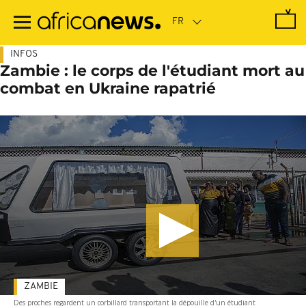
Passer
au
contenu
principal
INFOS
Zambie : le corps de l'étudiant mort au
combat en Ukraine rapatrié
ZAMBIE
Des proches regardent un corbillard transportant la dépouille d'un étudiant