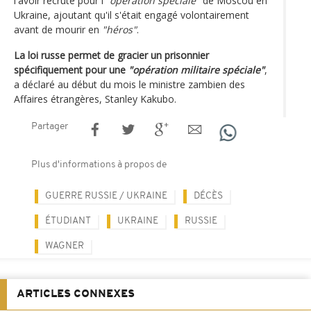
l'avoir recruté pour l'
"opération spéciale"
de Moscou en
Ukraine, ajoutant qu'il s'était engagé volontairement
avant de mourir en
"héros"
.
La loi russe permet de gracier un prisonnier
spécifiquement pour une
"opération militaire spéciale"
,
a déclaré au début du mois le ministre zambien des
Affaires étrangères, Stanley Kakubo.
Partager
Plus d'informations à propos de
GUERRE RUSSIE / UKRAINE
DÉCÈS
ÉTUDIANT
UKRAINE
RUSSIE
WAGNER
ARTICLES CONNEXES