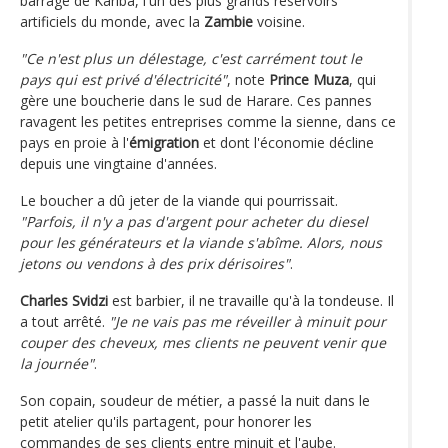
barrage de Kariba, l'un des plus grands réservoirs
artificiels du monde, avec la
Zambie
voisine.
"Ce n'est plus un délestage, c'est carrément tout le
pays qui est privé d'électricité"
, note
Prince Muza
, qui
gère une boucherie dans le sud de Harare. Ces pannes
ravagent les petites entreprises comme la sienne, dans ce
pays en proie à l'
émigration
et dont l'économie décline
depuis une vingtaine d'années.
Le boucher a dû jeter de la viande qui pourrissait.
"Parfois, il n'y a pas d'argent pour acheter du diesel
pour les générateurs et la viande s'abîme. Alors, nous
jetons ou vendons à des prix dérisoires"
.
Charles Svidzi
est barbier, il ne travaille qu'à la tondeuse. Il
a tout arrêté.
"Je ne vais pas me réveiller à minuit pour
couper des cheveux, mes clients ne peuvent venir que
la journée"
.
Son copain, soudeur de métier, a passé la nuit dans le
petit atelier qu'ils partagent, pour honorer les
commandes de ses clients entre minuit et l'aube.