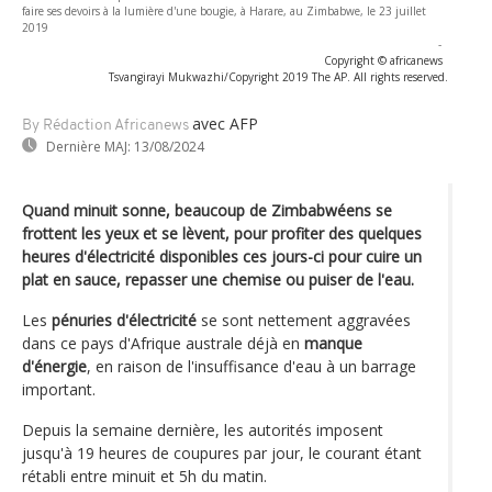
faire ses devoirs à la lumière d'une bougie, à Harare, au Zimbabwe, le 23 juillet
2019
-
Copyright © africanews
Tsvangirayi Mukwazhi/Copyright 2019 The AP. All rights reserved.
avec AFP
By Rédaction Africanews
Dernière MAJ:
13/08/2024
Quand minuit sonne, beaucoup de Zimbabwéens se
frottent les yeux et se lèvent, pour profiter des quelques
heures d'électricité disponibles ces jours-ci pour cuire un
plat en sauce, repasser une chemise ou puiser de l'eau.
Les
pénuries d'électricité
se sont nettement aggravées
dans ce pays d'Afrique australe déjà en
manque
d'énergie
, en raison de l'insuffisance d'eau à un barrage
important.
Depuis la semaine dernière, les autorités imposent
jusqu'à 19 heures de coupures par jour, le courant étant
rétabli entre minuit et 5h du matin.