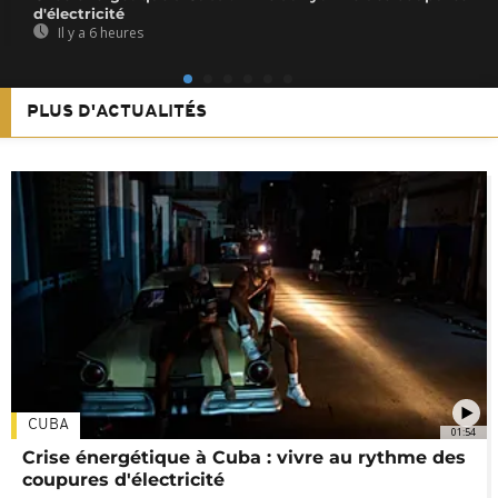
d'électricité
Il y a 6 heures
PLUS D'ACTUALITÉS
CUBA
01:54
Crise énergétique à Cuba : vivre au rythme des
coupures d'électricité