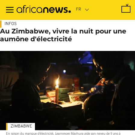
Passer
au
contenu
principal
INFOS
Au Zimbabwe, vivre la nuit pour une
aumône d'électricité
ZIMBABWE
En raison du manque d'électricité, Learnmore Mavhura aide son neveu de 9 ans à