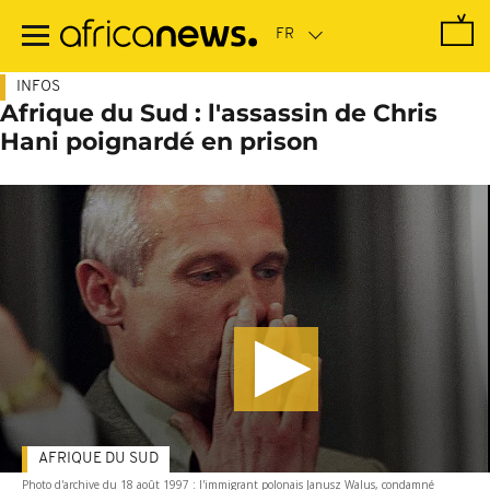
Passer
au
contenu
principal
INFOS
Afrique du Sud : l'assassin de Chris
Hani poignardé en prison
AFRIQUE DU SUD
Photo d'archive du 18 août 1997 : l'immigrant polonais Janusz Walus, condamné