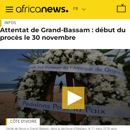
Passer
au
contenu
principal
INFOS
Attentat de Grand-Bassam : début du
procès le 30 novembre
CÔTE D'IVOIRE
Gerbe de fleurs à Grand Bassam, dans la banlieue d'Abidjan, le 11 mars 2018 pour