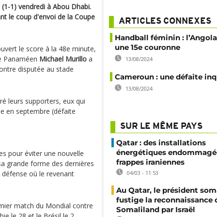
(1-1) vendredi à Abou Dhabi.
ant le coup d'envoi de la Coupe
ARTICLES CONNEXES
Handball féminin : l’Angola
une 15e couronne
uvert le score à la 48e minute,
 le Panaméen
Michael Murillo
a
13/08/2024
contre disputée au stade
Cameroun : une défaite in
13/08/2024
é leurs supporters, eux qui
ue en septembre (défaite
SUR LE MÊME PAYS
Qatar : des installations
énergétiques endommagée
es pour éviter une nouvelle
frappes iraniennes
a grande forme des dernières
a défense où le revenant
04/03 - 11:53
Au Qatar, le président som
fustige la reconnaissance 
mier match du Mondial contre
Somaliland par Israël
ie le 28 et le Brésil le 2