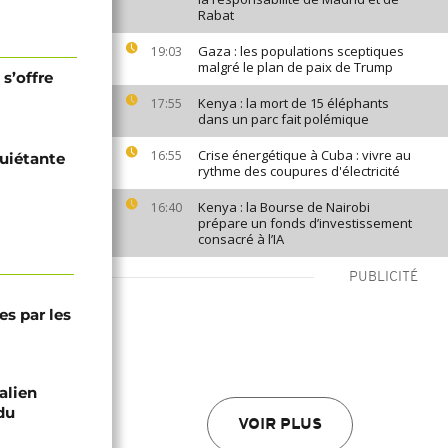
Rabat
Gaza : les populations sceptiques
19:03
malgré le plan de paix de Trump
 s’offre
Kenya : la mort de 15 éléphants
17:55
dans un parc fait polémique
Crise énergétique à Cuba : vivre au
16:55
quiétante
rythme des coupures d'électricité
Kenya : la Bourse de Nairobi
16:40
prépare un fonds d’investissement
consacré à l’IA
PUBLICITÉ
s par les
alien
du
VOIR PLUS