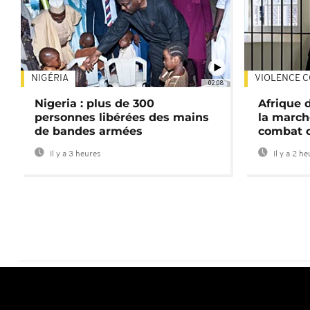
NIGÉRIA
VIOLENCE C
02:08
Nigeria : plus de 300
Afrique 
personnes libérées des mains
la march
de bandes armées
combat 
Il y a 3 heures
Il y a 2 h