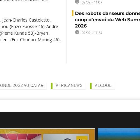
09/02 - 11:07
Des robots danseurs donne
coup d’envoi du Web Sum
 Jean-Charles Casteletto,
2026
ohou (Enzo Ebosse 46)-André
(Pierre Kunde 53)-Bryan
02/02 - 11:54
cent (Eric Choupo-Moting 46),
ONDE 2022 AU QATAR
AFRICANEWS
ALCOOL