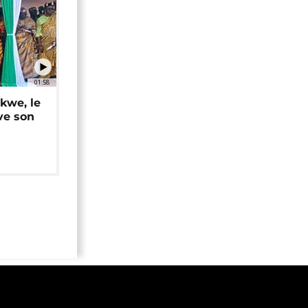
01:58
okwe, le
ve son