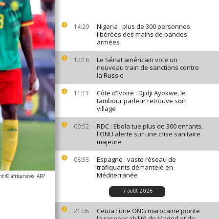
Nigeria : plus de 300 personnes
14:29
libérées des mains de bandes
armées
Le Sénat américain vote un
12:18
nouveau train de sanctions contre
la Russie
Côte d'Ivoire : Djidji Ayokwe, le
11:11
tambour parleur retrouve son
village
RDC : Ebola tue plus de 300 enfants,
09:52
l'ONU alerte sur une crise sanitaire
majeure
Espagne : vaste réseau de
08:33
trafiquants démantelé en
Méditerranée
ht © africanews
AFP
7 août 2026
Ceuta : une ONG marocaine pointe
21:06
la responsabilité de Madrid et de