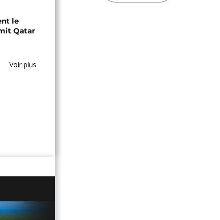
nt le
mit Qatar
Voir plus