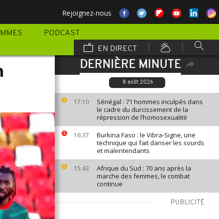
Rejoignez-nous
AMMES
PODCAST
EN DIRECT
DERNIÈRE MINUTE
n
8 août 2026
Sénégal : 71 hommes inculpés dans
17:10
le cadre du durcissement de la
répression de l’homosexualité
Burkina Faso : le Vibra-Signe, une
16:37
technique qui fait danser les sourds
et malentendants
Afrique du Sud : 70 ans après la
15:43
marche des femmes, le combat
continue
PUBLICITÉ