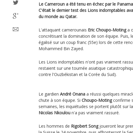
Le Cameroun a été tenu en échec par le Panama 
C'était le dernier test des Lions indomptables av
du monde au Qatar.
L'attaquant camerounais
Eric Choupo-Moting
a o
concrétisant la domination de son équipe. Puis,
égalisé sur un coup franc (55e) lors de cette ren
Mohammed Bin Zayed.
Les Lions indomptables n'ont pas vraiment rassur
restaient sur une tournée asiatique catastrophiq
contre l'Ouzbékistan et la Corée du Sud).
Le gardien
André Onana
a réussi quelques miracl
chute à son équipe. Si
Choupo-Moting
confirme s
semaines, les inquiétudes se portent plutôt sur l
Nicolas Nkoulou
n'a pas vraiment rassuré.
Les hommes de
Rigobert Song
joueront leur pre
la Suisse le 24 novembre, puis affronteront la Serb