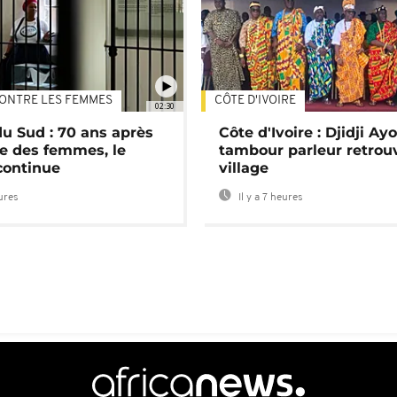
ONTRE LES FEMMES
CÔTE D'IVOIRE
02:30
du Sud : 70 ans après
Côte d'Ivoire : Djidji Ay
e des femmes, le
tambour parleur retrou
continue
village
eures
Il y a 7 heures