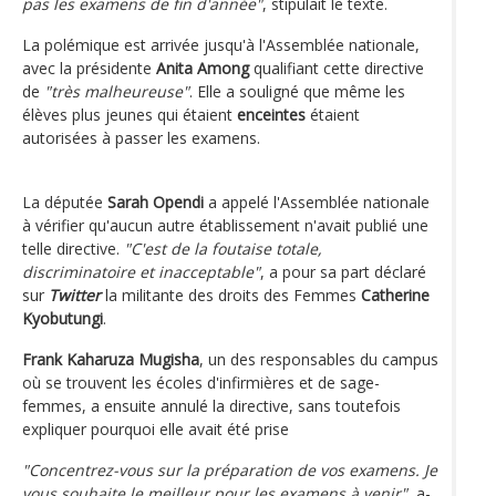
pas les examens de fin d'année"
, stipulait le texte.
La polémique est arrivée jusqu'à l'Assemblée nationale,
avec la présidente
Anita Among
qualifiant cette directive
de
"très malheureuse"
. Elle a souligné que même les
élèves plus jeunes qui étaient
enceintes
étaient
autorisées à passer les examens.
La députée
Sarah Opendi
a appelé l'Assemblée nationale
à vérifier qu'aucun autre établissement n'avait publié une
telle directive.
"C'est de la foutaise totale,
discriminatoire et inacceptable"
, a pour sa part déclaré
sur
Twitter
la militante des droits des Femmes
Catherine
Kyobutungi
.
Frank Kaharuza Mugisha
, un des responsables du campus
où se trouvent les écoles d'infirmières et de sage-
femmes, a ensuite annulé la directive, sans toutefois
expliquer pourquoi elle avait été prise
"Concentrez-vous sur la préparation de vos examens. Je
vous souhaite le meilleur pour les examens à venir"
, a-