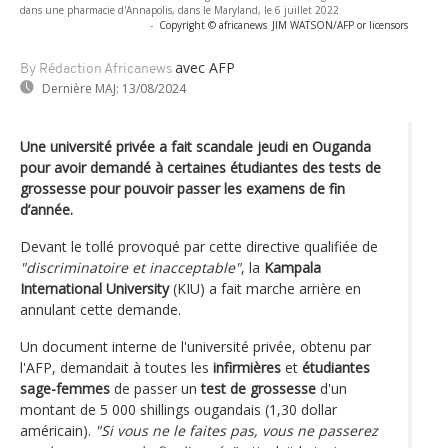
dans une pharmacie d'Annapolis, dans le Maryland, le 6 juillet 2022
-
Copyright © africanews
JIM WATSON/AFP or licensors
avec AFP
By Rédaction Africanews
Dernière MAJ:
13/08/2024
Une université privée a fait scandale jeudi en Ouganda
pour avoir demandé à certaines étudiantes des tests de
grossesse pour pouvoir passer les examens de fin
d’année.
Devant le tollé provoqué par cette directive qualifiée de
"discriminatoire et inacceptable"
, la
Kampala
International University
(KIU) a fait marche arrière en
annulant cette demande.
Un document interne de l'université privée, obtenu par
l'AFP, demandait à toutes les
infirmières
et
étudiantes
sage-femmes
de passer un
test de grossesse
d'un
montant de 5 000 shillings ougandais (1,30 dollar
américain).
"Si vous ne le faites pas, vous ne passerez