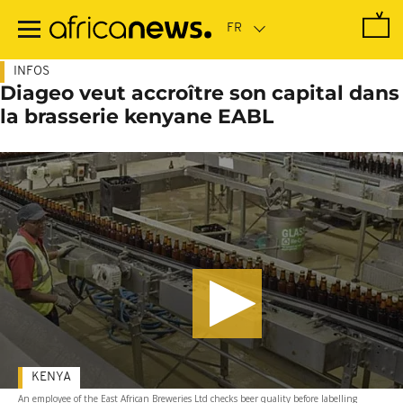
Passer
au
contenu
principal
INFOS
Diageo veut accroître son capital dans
la brasserie kenyane EABL
KENYA
An employee of the East African Breweries Ltd checks beer quality before labelling