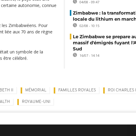
04/08 - 09:47
e certaine autonomie, connue
Zimbabwe : la transformat
locale du lithium en marc
ez les Zimbabwéens. Pour
02/08 - 10:15
ent liée aux 70 ans de règne
Le Zimbabwe se prepare au
massif d'émigrés fuyant l'
Sud
 était un symbole de la
16/07 - 14:14
s être célébré.
BETH II
MÉMORIAL
FAMILLES ROYALES
ROI CHARLES I
ALTH
ROYAUME-UNI