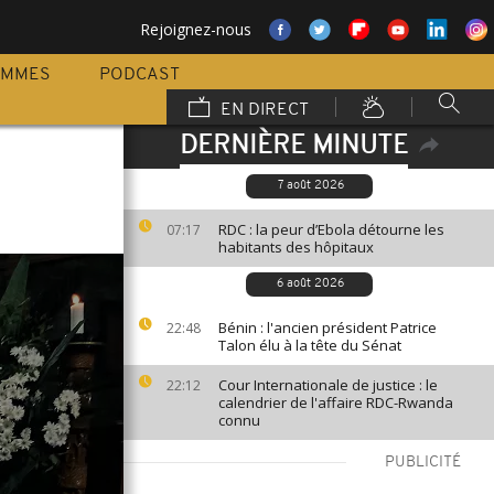
Rejoignez-nous
AMMES
PODCAST
EN DIRECT
DERNIÈRE MINUTE
7 août 2026
RDC : la peur d’Ebola détourne les
07:17
habitants des hôpitaux
6 août 2026
Bénin : l'ancien président Patrice
22:48
Talon élu à la tête du Sénat
Cour Internationale de justice : le
22:12
calendrier de l'affaire RDC-Rwanda
connu
PUBLICITÉ