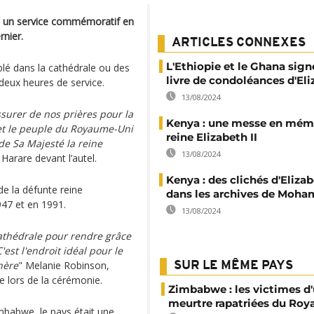
u un service commémoratif en
rnier.
ARTICLES CONNEXES
L'Ethiopie et le Ghana sign
lé dans la cathédrale ou des
livre de condoléances d'Eli
deux heures de service.
13/08/2024
surer de nos prières pour la
Kenya : une messe en mémo
II et le peuple du Royaume-Uni
reine Elizabeth II
e Sa Majesté la reine
13/08/2024
 Harare devant l’autel.
Kenya : des clichés d'Elizab
e la défunte reine
dans les archives de Moh
947 et en 1991.
13/08/2024
thédrale pour rendre grâce
C'est l'endroit idéal pour le
chère
" Melanie Robinson,
SUR LE MÊME PAYS
 lors de la cérémonie.
Zimbabwe : les victimes d'
meurtre rapatriées du Ro
imbabwe, le pays était une