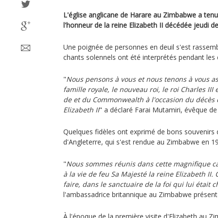
L'église anglicane de Harare au Zimbabwe a ten
l'honneur de la reine Elizabeth II décédée jeudi de
Une poignée de personnes en deuil s'est rassemb
chants solennels ont été interprétés pendant les 
"
Nous pensons à vous et nous tenons à vous as
famille royale, le nouveau roi, le roi Charles I
de et du Commonwealth à l'occasion du décès d
Elizabeth II
" a déclaré Farai Mutamiri, évêque de
Quelques fidèles ont exprimé de bons souvenirs d
d'Angleterre, qui s'est rendue au Zimbabwe en 1
"
Nous sommes réunis dans cette magnifique ca
à la vie de feu Sa Majesté la reine Elizabeth II. 
faire, dans le sanctuaire de la foi qui lui était 
l'ambassadrice britannique au Zimbabwe présente
À l'époque de la première visite d'Elizabeth au Z