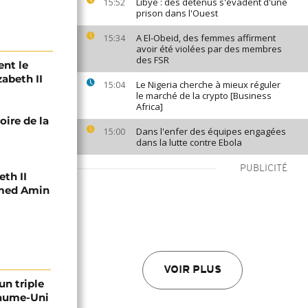
Libye : des détenus s'évadent d'une
15:52
prison dans l'Ouest
A El-Obeid, des femmes affirment
15:34
avoir été violées par des membres
des FSR
ent le
zabeth II
Le Nigeria cherche à mieux réguler
15:04
le marché de la crypto [Business
Africa]
ire de la
Dans l'enfer des équipes engagées
15:00
dans la lutte contre Ebola
PUBLICITÉ
eth II
amed Amin
VOIR PLUS
un triple
yaume-Uni