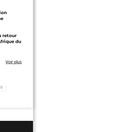
ion
he
 retour
Afrique du
Voir plus
II