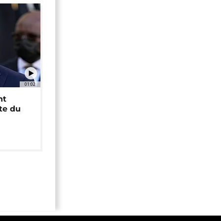
01:02
nt
ête du