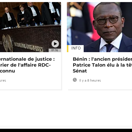
INFO
01:16
rnationale de justice :
Bénin : l'ancien préside
rier de l'affaire RDC-
Patrice Talon élu à la t
connu
Sénat
eures
Il y a 8 heures