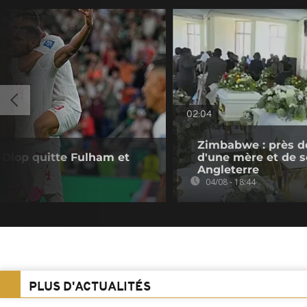
02:04
Zimbabwe : près d
a Diop quitte Fulham et
d'une mère et de se
Angleterre
04/08 - 18:44
PLUS D'ACTUALITÉS