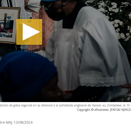
 d'action de grâce organisé en sa mémoire à la cathédrale anglicane de Harare, au Zimbabwe, le 1
Copyright © africanews
JEKESAI NJIKIZ
ère MAJ:
13/08/2024