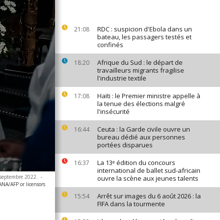
RDC : suspicion d'Ebola dans un
21:08
bateau, les passagers testés et
confinés
Afrique du Sud : le départ de
18:20
travailleurs migrants fragilise
l'industrie textile
Haïti : le Premier ministre appelle à
17:08
la tenue des élections malgré
l'insécurité
Ceuta : la Garde civile ouvre un
16:44
bureau dédié aux personnes
portées disparues
La 13ᵉ édition du concours
16:37
international de ballet sud-africain
5 septembre 2022.
-
ouvre la scène aux jeunes talents
ANA/AFP or licensors
Arrêt sur images du 6 août 2026 : la
15:54
FIFA dans la tourmente