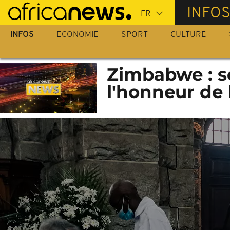
Passer
INFO
au
contenu
INFOS
ECONOMIE
SPORT
CULTURE
principal
Zimbabwe : s
l'honneur de l