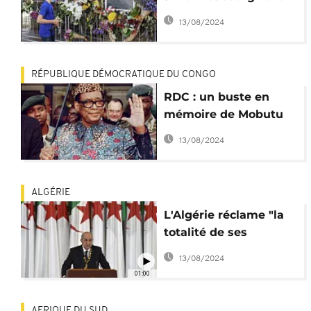
hommage à Desmond
13/08/2024
Tutu
RÉPUBLIQUE DÉMOCRATIQUE DU CONGO
RDC : un buste en
mémoire de Mobutu
Sese Seko dévoilé à
13/08/2024
Gbadolite
ALGÉRIE
L'Algérie réclame "la
totalité de ses
archives" à la France
13/08/2024
01:00
AFRIQUE DU SUD