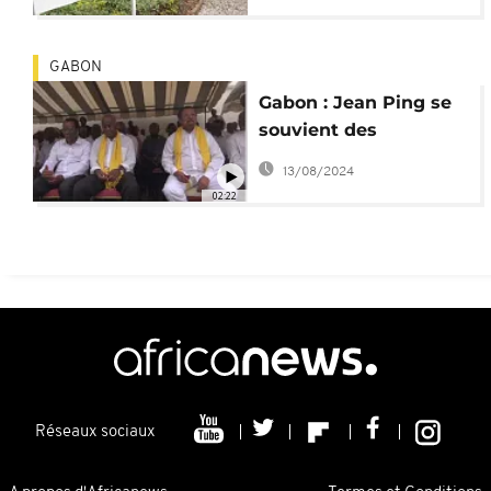
GABON
Gabon : Jean Ping se
souvient des
''martyrs'' du 31 août
13/08/2024
2016
02:22
Réseaux sociaux