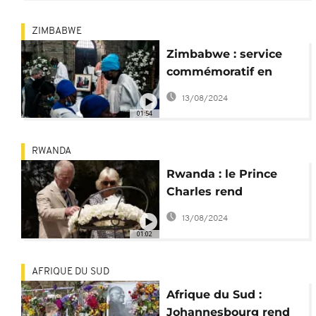
ZIMBABWE
Zimbabwe : service
commémoratif en
l'honneur de la reine
13/08/2024
Elizabeth II
01:54
RWANDA
Rwanda : le Prince
Charles rend
hommage aux
13/08/2024
victimes du génocide
01:02
AFRIQUE DU SUD
Afrique du Sud :
Johannesbourg rend