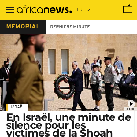
Passer
au
contenu
principal
MEMORIAL
DERNIÈRE MINUTE
ISRAËL
01:00
En Israël, une minute de
silence pour les
victimes de la Shoah