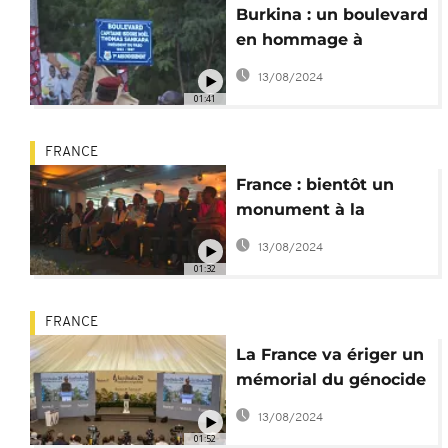
Burkina : un boulevard
en hommage à
Sankara, un mausolée
13/08/2024
en construction
01:41
FRANCE
France : bientôt un
monument à la
mémoire du génocide
13/08/2024
rwandais
01:32
FRANCE
La France va ériger un
mémorial du génocide
rwandais à Paris
13/08/2024
01:52