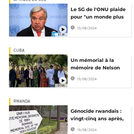
Le SG de l'ONU plaide
pour "un monde plus
juste"
13/08/2024
01:39
CUBA
Un mémorial à la
mémoire de Nelson
Mandela à Cuba
13/08/2024
01:08
RWANDA
Génocide rwandais :
vingt-cinq ans après,
retour sur quelques
13/08/2024
dates-clés