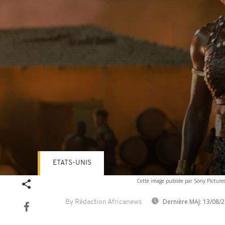
ETATS-UNIS
Volume
Cette image publiée par Sony Picture
90%
Dernière MAJ:
13/08/2
By Rédaction Africanews