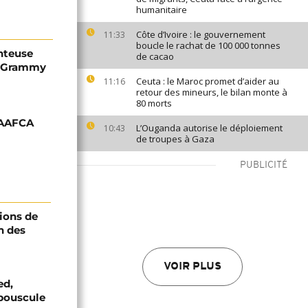
humanitaire
Côte d’Ivoire : le gouvernement
11:33
boucle le rachat de 100 000 tonnes
nteuse
de cacao
x Grammy
Ceuta : le Maroc promet d’aider au
11:16
retour des mineurs, le bilan monte à
80 morts
 AAFCA
L’Ouganda autorise le déploiement
10:43
de troupes à Gaza
PUBLICITÉ
ions de
n des
VOIR PLUS
ed,
bouscule