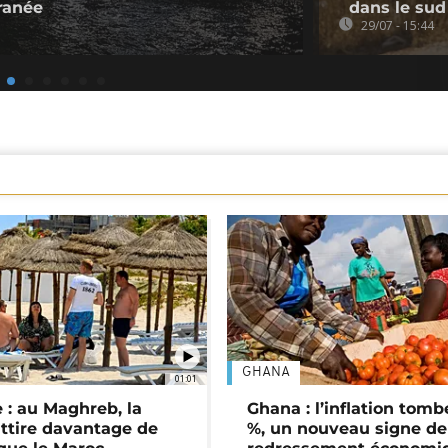
ranée
dans le sud
29/07 - 15:44
GHANA
01:01
 : au Maghreb, la
Ghana : l’inflation tomb
attire davantage de
%, un nouveau signe de