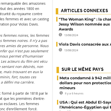
re remarquable des amazones
ébut des années 1800 en
ARTICLES CONNEXES
 sécurité du royaume contre
r des femmes et avec un casting
"The Woman King" : la cha
ration pour Violas Davis.
Jessy Wilson nommée au
Awards
les femmes noires, les femmes
13/08/2024
s femmes noires. Il n'y a pas
Viola Davis consacrée aux
ures amies de personne. Nous
13/08/2024
enfer qui n'est pas seulement
ui nous permet d'humaniser
Les acteurs du film ont vécu
 sentant non désirés, non
SUR LE MÊME PAYS
, mais trouvant en eux la
minin, fort, toutes ces
Meta condamné à 942 mill
 a défini ma carrière.
dollars pour non protectio
mineurs
t formé à partir de 1818 par le
Il y a 6 heures
ait que les premières d’entre-
USA : Qui est Abdul El-Say
 aux esclaves. Les femmes
l’Américano-Égyptien qui 
donc d’enrôlement forcé.