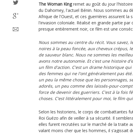
The Woman King
remet au goût du jour l'histoi
du Dahomey, l'actuel Bénin. Nous sommes au d
Afrique de l'Ouest, et ces guerrières assurent la
l'invasion coloniale. Réalisé en grande partie pa
presque entièrement noir, ce film est une conséc
Nous sommes au centre du récit. Vous savez, 
noires à la peau foncée, aux cheveux crépus, le
de sauveur blanc. Nous ne sommes les meille
avons notre autonomie. Et c'est une histoire d'
un film d'action. C'est un drame historique q
des femmes qui ne l'ont généralement pas été. 
un peu la même chose que les personnages, se
adorés, un peu comme des laissés-pour-compte
force de devenir des guerriers. C'est à la fois fé
choses. C'est littéralement pour moi, le film qui
Selon les historiens, le corps de combattantes fu
Roi Guézo afin de veiller à sa sécurité. Il sembler
elles furent recrutées sur le marché de la traite
valant moins cher que les hommes, il s’agissait 