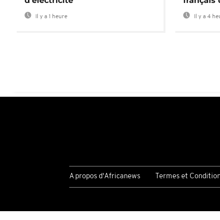
d'électricité
français
Il y a 1 heure
Il y a 4 h
A propos d'Africanews
Termes et Conditio