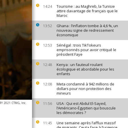
Tourisme : au Maghreb, la Tunisie
14:24
attire davantage de français que le
Maroc
Ghana : l’inflation tombe à 4,6 %, un
13:52
nouveau signe de redressement
économique
Sénégal : trois TikTokeurs
12:53
emprisonnés pour avoir critiqué le
président Faye
Kenya : un fauteuil roulant
12:48
écologique et abordable pour les
enfants
Meta condamné à 942 millions de
12:08
dollars pour non protection des
mineurs
P/ 2021 CTMG, Inc.
USA : Qui est Abdul El-Sayed,
11:56
l’Américano-Égyptien qui bouscule
les démocrates ?
Une semaine après l’afflux massif
11:45
de migrants, Ceuta face à l’urgence