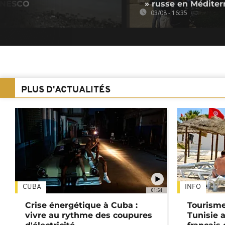
'UNESCO
» russe en Méditer
03/08 - 16:35
PLUS D'ACTUALITÉS
CUBA
INFO
01:54
Crise énergétique à Cuba :
Tourisme
vivre au rythme des coupures
Tunisie 