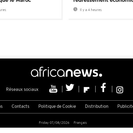
 que le Maroc
redressement économi
eures
Il y a 4 heures
Réseaux sociaux
ns
Contacts
Politique de Cookie
Distribution
Publicit
Friday 07/08/2026