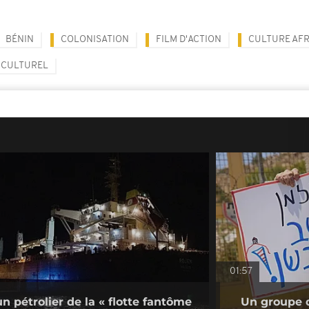
BÉNIN
COLONISATION
FILM D'ACTION
CULTURE AFR
 CULTUREL
01:57
un pétrolier de la « flotte fantôme
Un groupe d