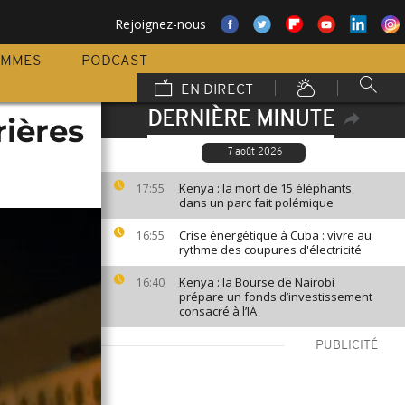
Rejoignez-nous
AMMES
PODCAST
EN DIRECT
DERNIÈRE MINUTE
rières
7 août 2026
Kenya : la mort de 15 éléphants
17:55
dans un parc fait polémique
Crise énergétique à Cuba : vivre au
16:55
rythme des coupures d'électricité
Kenya : la Bourse de Nairobi
16:40
prépare un fonds d’investissement
consacré à l’IA
PUBLICITÉ