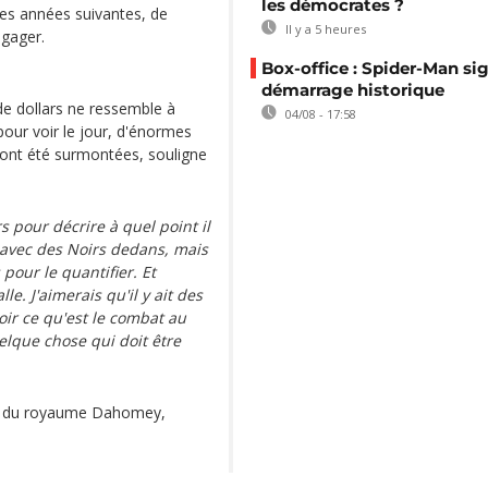
les démocrates ?
 les années suivantes, de
Il y a 5 heures
gager.
Box-office : Spider-Man si
démarrage historique
 de dollars ne ressemble à
04/08 - 17:58
our voir le jour, d'énormes
on ont été surmontées, souligne
 pour décrire à quel point il
od avec des Noirs dedans, mais
pour le quantifier. Et
le. J'aimerais qu'il y ait des
oir ce qu'est le combat au
elque chose qui doit être
res du royaume Dahomey,