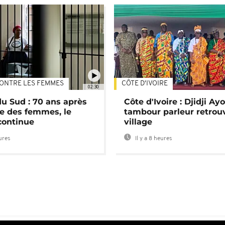
ONTRE LES FEMMES
CÔTE D'IVOIRE
02:30
du Sud : 70 ans après
Côte d'Ivoire : Djidji Ay
e des femmes, le
tambour parleur retrou
continue
village
eures
Il y a 8 heures