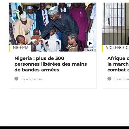
NIGÉRIA
VIOLENCE C
02:08
Nigeria : plus de 300
Afrique 
personnes libérées des mains
la march
de bandes armées
combat 
Il y a 5 heures
Il y a 3 h