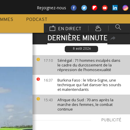
Rejoignez-nous
AMMES
PODCAST
EN DIRECT
DERNIÈRE MINUTE
8 août 2026
Sénégal : 71 hommes inculpés dans
17:10
le cadre du durcissement de la
répression de l’homosexualité
Burkina Faso : le Vibra-Signe, une
16:37
technique qui fait danser les sourds
et malentendants
Afrique du Sud : 70 ans après la
15:43
marche des femmes, le combat
continue
PUBLICITÉ