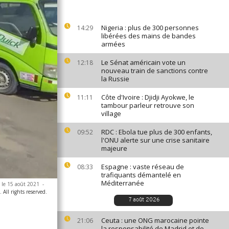
Nigeria : plus de 300 personnes
14:29
libérées des mains de bandes
armées
Le Sénat américain vote un
12:18
nouveau train de sanctions contre
la Russie
Côte d'Ivoire : Djidji Ayokwe, le
11:11
tambour parleur retrouve son
village
RDC : Ebola tue plus de 300 enfants,
09:52
l'ONU alerte sur une crise sanitaire
majeure
Espagne : vaste réseau de
08:33
trafiquants démantelé en
Méditerranée
, le 15 août 2021
-
All rights reserved.
7 août 2026
Ceuta : une ONG marocaine pointe
21:06
la responsabilité de Madrid et de