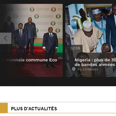
02:08
 la monnaie commune Eco
Nigeria : plus de 
de bandes armées
Il y a 5 heures
PLUS D'ACTUALITÉS