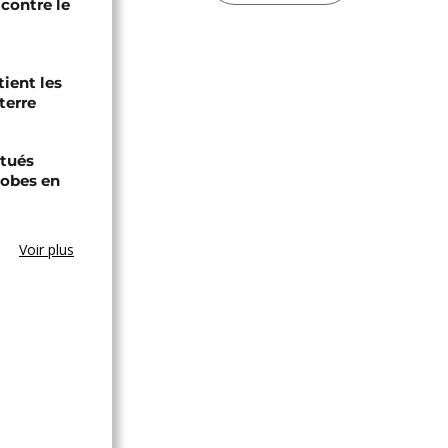
contre le
tient les
terre
tués
hobes en
Voir plus