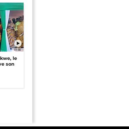
01:58
okwe, le
ve son