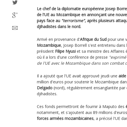
Le chef de la diplomatie européenne Josep Borrell
de l'UE au Mozambique en annonçant une nouvelle 
pays face au
"terrorisme"
, après plusieurs attaq
djihadistes dans le nord.
Arrivé en provenance d'
Afrique du Sud
pour une v
Mozambique
, Josep Borrell s'est entretenu dans
président
Filipe Nyusi
et sa ministre des Affaires
où il a lors d'une conférence de presse
"exprimé 
de l'UE avec le Mozambique dans son combat co
Il a ajouté que l'UE avait approuvé jeudi une
aide
million d'euros pour soutenir le Mozambique dans
Delgado
(nord), régulièrement ensanglantée par 
djihadistes.
Ces fonds permettront de fournir à Maputo des
notamment, et s'ajoutent aux 89 millions d'euros
forces armées mozambicaines
, a précisé l'UE 