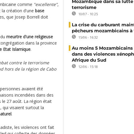
Mozambique dans sa lutte 
zambicaine comme
"excellente"
,
terrorisme
ut la création d'une
base
10/07 - 10:25
, que Josep Borrell doit
La crise du carburant main
pêcheurs mozambicains à 
n du
meurtre d'une religieuse
15/06 - 16:32
congrégation dans la province
Au moins 5 Mozambicains 
e Etat Islamique
.
dans des violences xénop
Afrique du Sud
bat contre le terrorisme
12/06 - 15:18
nd hors de la région de Cabo
x personnes avaient été
maisons incendiées dans des
 le 27 août. La région était
 qui visaient surtout la
aturel
.
hadiste, les violences ont fait
led qui collecte des données