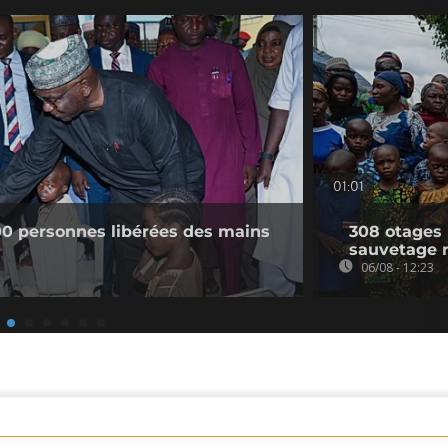
01:01
300 personnes libérées des mains
308 otages 
sauvetage 
06/08 - 12:23