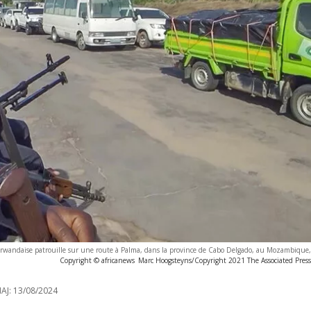
e rwandaise patrouille sur une route à Palma, dans la province de Cabo Delgado, au Mozambique
Copyright © africanews
Marc Hoogsteyns/Copyright 2021 The Associated Press. 
AJ:
13/08/2024