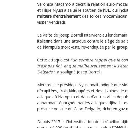
Veronica Macamo a décrit la relation euro-mo
et Filipe Nyusi a salué le soutien de l'UE, qui incl
militaire d'entraînement
des forces mozambicaines
visiter vendredi.
La visite de Josep Borrell intervient au lendemai
italienne
dans une attaque contre le siège de sa 
de
Nampula
(nord-est), revendiquée par le
group
Cette attaque est
"un sombre rappel que le com
n'est pas fini, et que malheureusement il s'éte
Delgado"
, a souligné Josep Borrell.
Mercredi, le président Nyusi avait indiqué que si
décapitées
, trois
kidnappées
et des dizaines de 
attaques à Nampula et dans d'autres villes depuis
auparavant épargnée par les attaques djihadistes,
province voisine du Cabo Delgado,
riche en gaz n
Depuis 2017 et l'intensification de la rébellion dji
près de 4 000 morts dans le pays, selon l'ONG Ac