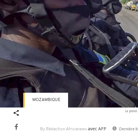
MOZAMBIQUE
La polic
avec AFP
Dernière M
By Rédaction Africanews