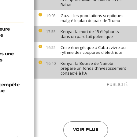
Rabat
Gaza : les populations sceptiques
19:03
malgré le plan de paix de Trump
eure
Kenya : la mort de 15 éléphants
17:55
te
dans un parc fait polémique
Crise énergétique à Cuba : vivre au
16:55
rythme des coupures d'électricité
ès une
es
Kenya : la Bourse de Nairobi
16:40
prépare un fonds d’investissement
consacré à l’IA
a tempête
PUBLICITÉ
ue
VOIR PLUS