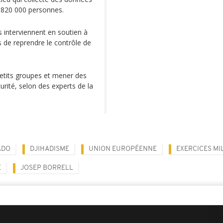
e 820 000 personnes.
ns interviennent en soutien à
s de reprendre le contrôle de
 petits groupes et mener des
urité, selon des experts de la
ADO
DJIHADISME
UNION EUROPÉENNE
EXERCICES MI
E
JOSEP BORRELL