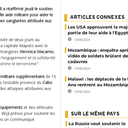
 a réaffirmé jeudi le soutien
aide militaire pour aider le
ARTICLES CONNEXES
ues sanglantes attribuée aux
Les USA approuvent la maj
partie de leur aide à l'Egyp
isite de deux jours au
13/08/2024
 la capitale Maputo avec le
Mozambique : enquête apr
 étrangères
Veronica Macamo
,
vidéo de soldats brûlant d
l'engagement et la solidarité
cadavres
ntre le terrorisme"
.
13/08/2024
 militaire supplémentaire
de 15
Malawi : les déplacés de l
 l'instable province du
Cabo
Ana rentrent au Mozambiq
des attaques attribuées aux
13/08/2024
équipements
et des véhicules
 déjà prévus pour soutenir les
SUR LE MÊME PAYS
dans un communiqué.
La Russie veut soutenir le