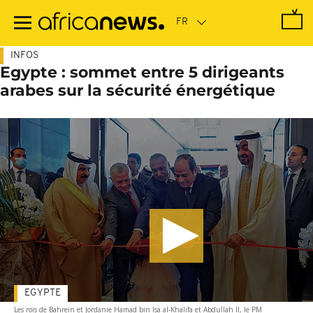
Passer
au
contenu
principal
INFOS
Egypte : sommet entre 5 dirigeants
arabes sur la sécurité énergétique
EGYPTE
Les rois de Bahreïn et Jordanie Hamad bin Isa al-Khalifa et Abdullah II, le PM