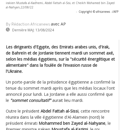
irakien Mustafa al-Kadhemi, Abdel Fattah al-Sisi, et Cheikh Mohamed bin Zayed
al-Nahyan,22/08/22
-
Copyright © africanews
-/AFP
avec AP
By Rédaction Africanews
Dernière MAJ:
13/08/2024
Les dirigeants d'Egypte, des Emirats arabes unis, d'Irak,
de Bahreïn et de Jordanie tiennent mardi un sommet axé,
selon les médias égyptiens, sur la "sécurité énergétique et
alimentaire" dans la foulée de l'invasion russe de
l'Ukraine.
Un porte-parole de la présidence égyptienne a confirmé la
tenue du sommet mardi après que les médias locaux l'ont
annoncé pour lundi. La Jordanie a elle aussi confirmé que
le
"sommet consultatif"
aurait lieu mardi.
Outre le président
Abdel Fattah al-Sissi
, cette rencontre
réunira dans la ville égyptienne d'Al-Alamein (nord) le
président émirati
Mohammed ben Zayed al-Nahyane
, le
Premier ministre irakien
Moustafa al-Kazimi
, le roi